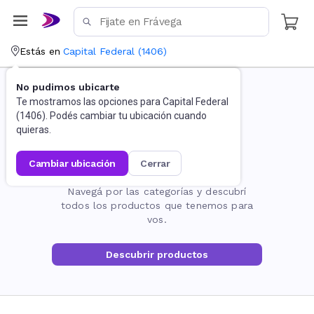
Estás en
Capital Federal
(
1406
)
No pudimos ubicarte
Te mostramos las opciones para
Capital Federal
(
1406
). Podés cambiar tu ubicación cuando
quieras.
cambiar ubicación
cerrar
La página no existe
Navegá por las categorías y descubrí
todos los productos que tenemos para
vos.
Descubrir productos