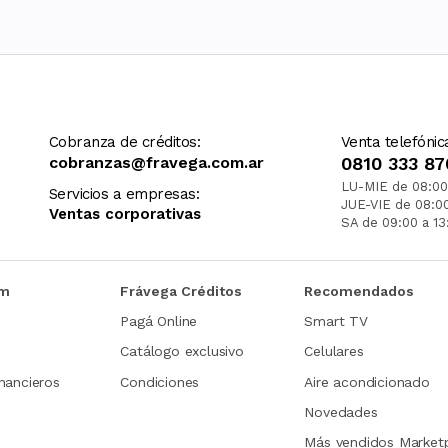
Cobranza de créditos:
Venta telefónic
cobranzas@fravega.com.ar
0810 333 87
LU-MIE de 08:00
Servicios a empresas:
JUE-VIE de 08:0
Ventas corporativas
SA de 09:00 a 13
om
Frávega Créditos
Recomendados
Pagá Online
Smart TV
Catálogo exclusivo
Celulares
nancieros
Condiciones
Aire acondicionado
Novedades
Más vendidos Market