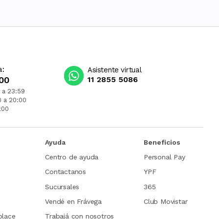
a:
Asistente virtual
00
11 2855 5086
 a 23:59
0 a 20:00
:00
Ayuda
Beneficios
Centro de ayuda
Personal Pay
Contactanos
YPF
Sucursales
365
Vendé en Frávega
Club Movistar
place
Trabajá con nosotros