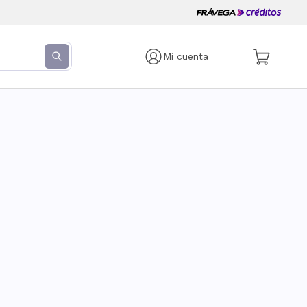
Mi cuenta
s