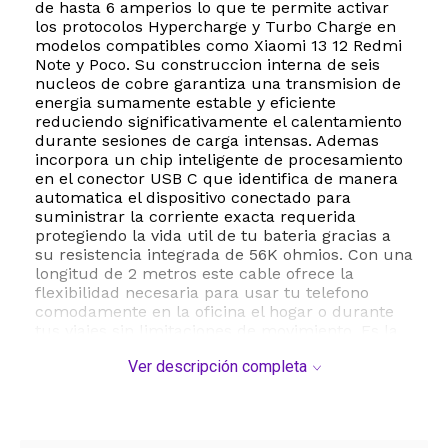
de hasta 6 amperios lo que te permite activar
los protocolos Hypercharge y Turbo Charge en
modelos compatibles como Xiaomi 13 12 Redmi
Note y Poco. Su construccion interna de seis
nucleos de cobre garantiza una transmision de
energia sumamente estable y eficiente
reduciendo significativamente el calentamiento
durante sesiones de carga intensas. Ademas
incorpora un chip inteligente de procesamiento
en el conector USB C que identifica de manera
automatica el dispositivo conectado para
suministrar la corriente exacta requerida
protegiendo la vida util de tu bateria gracias a
su resistencia integrada de 56K ohmios. Con una
longitud de 2 metros este cable ofrece la
flexibilidad necesaria para usar tu telefono
comodamente en la oficina el hogar o durante
tus viajes sin limitaciones de movimiento. Es la
solucion ideal para quienes buscan velocidad
Ver descripción completa
seguridad y durabilidad en un solo accesorio de
conectividad.
ESTE PRODUCTO VIENE DE USA DENTRO DEL
MARCO DEL SERVICIO "PUERTA A PUERTA" QUE