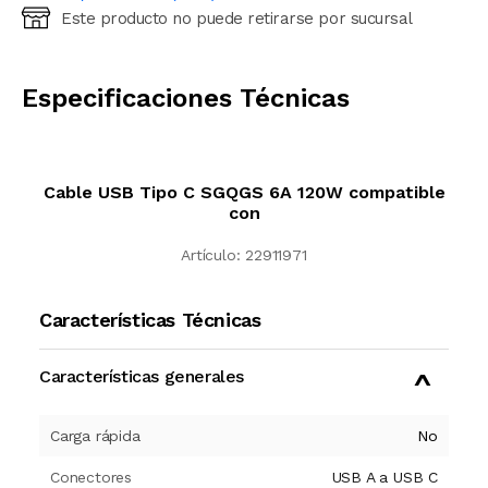
Este producto no puede retirarse por sucursal
Ingresá código postal (sólo números)
CALCULAR
Especificaciones Técnicas
Cable USB Tipo C SGQGS 6A 120W compatible
con
Artículo:
22911971
Características Técnicas
Características generales
Carga rápida
No
Conectores
USB A a USB C