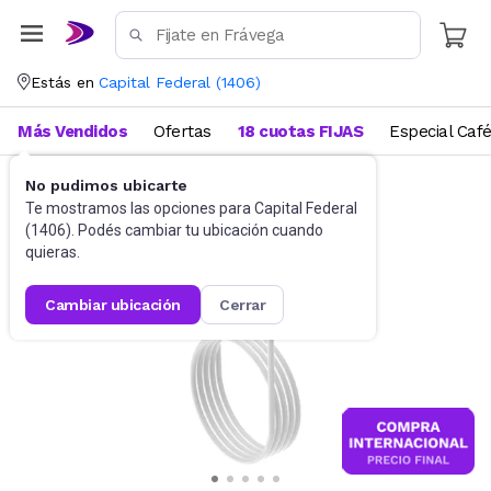
Estás en
Capital Federal
(
1406
)
Más Vendidos
Ofertas
18 cuotas FIJAS
Especial Caf
No pudimos ubicarte
Accesorios para Celulares
Cables
Te mostramos las opciones para
Capital Federal
(
1406
). Podés cambiar tu ubicación cuando
quieras.
cambiar ubicación
cerrar