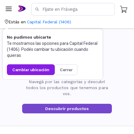
Estás en
Capital Federal
(
1406
)
No pudimos ubicarte
Te mostramos las opciones para
Capital Federal
(
1406
). Podés cambiar tu ubicación cuando
quieras.
cambiar ubicación
cerrar
La página no existe
Navegá por las categorías y descubrí
todos los productos que tenemos para
vos.
Descubrir productos