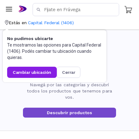
Estás en
Capital Federal
(
1406
)
No pudimos ubicarte
Te mostramos las opciones para
Capital Federal
(
1406
). Podés cambiar tu ubicación cuando
quieras.
cambiar ubicación
cerrar
La página no existe
Navegá por las categorías y descubrí
todos los productos que tenemos para
vos.
Descubrir productos