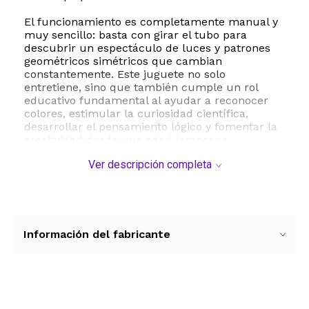
El funcionamiento es completamente manual y
muy sencillo: basta con girar el tubo para
descubrir un espectáculo de luces y patrones
geométricos simétricos que cambian
constantemente. Este juguete no solo
entretiene, sino que también cumple un rol
educativo fundamental al ayudar a reconocer
colores, estimular la curiosidad científica,
desarrollar el pensamiento lógico y fomentar la
creatividad desde una edad temprana.
Ver descripción completa
Con unas dimensiones aproximadas de 14 x 10 x
2.5 centímetros, estos caleidoscopios son el
tamaño ideal para llevar a cualquier parte. Son
perfectos como recuerdos para fiestas de
cumpleaños, obsequios escolares, rellenos de
bolsas de dulces o regalos sorpresa en
Información del fabricante
festividades. Al venir en diseños variados y
aleatorios, cada apertura se convierte en una
divertida experiencia de descubrimiento para
los niños.
Ver más contenido