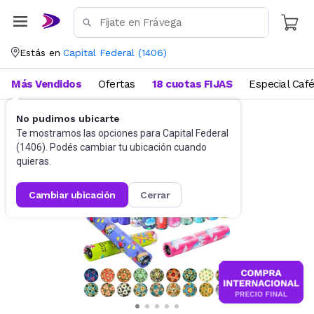
Estás en
Capital Federal
(
1406
)
Más Vendidos
Ofertas
18 cuotas FIJAS
Especial Caf
No pudimos ubicarte
Didácticos
Para niños
Te mostramos las opciones para
Capital Federal
(
1406
). Podés cambiar tu ubicación cuando
quieras.
cambiar ubicación
cerrar