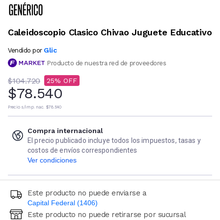
Caleidoscopio Clasico Chivao Juguete Educativo
Glic
Vendido por
Producto de nuestra red de proveedores
$104.720
25
$78.540
Precio s/imp. nac.
$78.540
Compra internacional
El precio publicado incluye todos los impuestos, tasas y
costos de envíos correspondientes
Ver condiciones
Este producto no puede enviarse a
Capital Federal (1406)
Este producto no puede retirarse por sucursal
Ingresá código postal (sólo números)