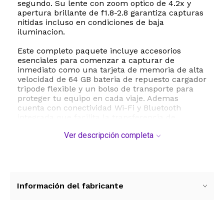
segundo. Su lente con zoom optico de 4.2x y
apertura brillante de f1.8-2.8 garantiza capturas
nitidas incluso en condiciones de baja
iluminacion.
Este completo paquete incluye accesorios
esenciales para comenzar a capturar de
inmediato como una tarjeta de memoria de alta
velocidad de 64 GB bateria de repuesto cargador
tripode flexible y un bolso de transporte para
proteger tu equipo en cada viaje. Ademas
cuenta con conectividad Wi-Fi y Bluetooth
integrada que facilita la transferencia de
archivos a dispositivos moviles y permite la
Ver descripción completa
transmision en vivo directamente a plataformas
de video. Con soporte para grabacion de video
en resolucion UHD 4K a 30p y camara lenta en
Full HD a 120p tus producciones tendran un
aspecto cinematografico unico.
Información del fabricante
ESTE PRODUCTO VIENE DE USA DENTRO DEL
MARCO DEL SERVICIO "PUERTA A PUERTA" QUE
RIGE PARA LOS ENVíOS POSTALES
INTERNACIONALES.