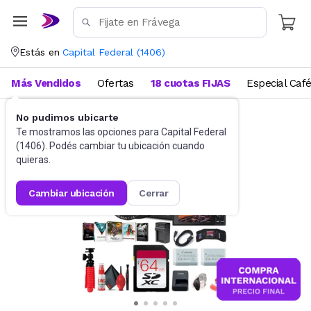
Estás en
Capital Federal
(
1406
)
Más Vendidos
Ofertas
18 cuotas FIJAS
Especial Caf
No pudimos ubicarte
Cámaras fotográficas
Cámaras compactas
Te mostramos las opciones para
Capital Federal
(
1406
). Podés cambiar tu ubicación cuando
quieras.
cambiar ubicación
cerrar