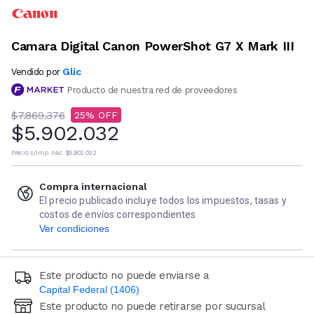
Camara Digital Canon PowerShot G7 X Mark III
Glic
Vendido por
Producto de nuestra red de proveedores
$7.869.376
25
$5.902.032
Precio s/imp. nac.
$5.902.032
Compra internacional
El precio publicado incluye todos los impuestos, tasas y
costos de envíos correspondientes
Ver condiciones
Este producto no puede enviarse a
Capital Federal (1406)
Este producto no puede retirarse por sucursal
Ingresá código postal (sólo números)