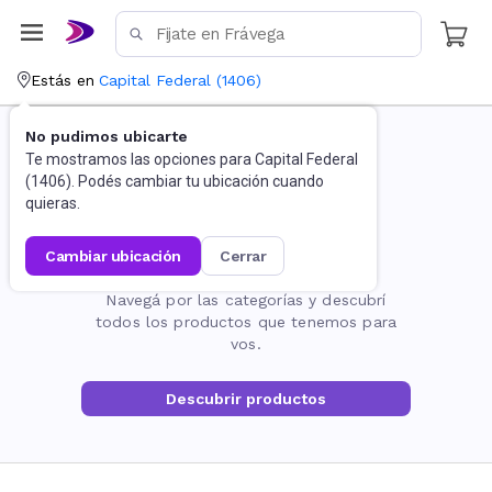
Estás en
Capital Federal
(
1406
)
No pudimos ubicarte
Te mostramos las opciones para
Capital Federal
(
1406
). Podés cambiar tu ubicación cuando
quieras.
cambiar ubicación
cerrar
La página no existe
Navegá por las categorías y descubrí
todos los productos que tenemos para
vos.
Descubrir productos