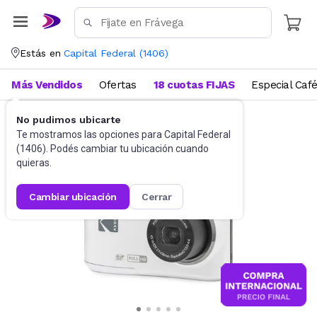
Estás en
Capital Federal
(
1406
)
Más Vendidos
Ofertas
18 cuotas FIJAS
Especial Caf
No pudimos ubicarte
Cámaras fotográficas
Cámaras compactas
Te mostramos las opciones para
Capital Federal
(
1406
). Podés cambiar tu ubicación cuando
quieras.
cambiar ubicación
cerrar