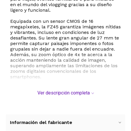
en el mundo del vlogging gracias a su diseño
ligero y funcional.
Equipada con un sensor CMOS de 16
megapíxeles, la FZ45 garantiza imágenes nítidas
y vibrantes, incluso en condiciones de luz
desafiantes. Su lente gran angular de 27 mm te
permite capturar paisajes imponentes o fotos
grupales sin dejar a nadie fuera del encuadre.
Además, su zoom óptico de 4x te acerca a la
acción manteniendo la calidad de imagen,
superando ampliamente las limitaciones de los
zooms digitales convencionales de los
smartphones.
Para los amantes del video, esta cámara ofrece
Ver descripción completa
grabación en Full HD 1080p, permitiéndote crear
contenido de alta resolución con solo presionar
un botón. Su pantalla LCD de 2.7 pulgadas es
clara y brillante, facilitando tanto el encuadre de
tus tomas como la revisión instantánea de tus
fotos y videos. La estabilización de imagen
Información del fabricante
digital integrada ayuda a reducir el movimiento