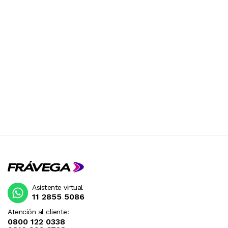
La Kodak Pixpro FZ45 destaca por su
versatilidad, ofreciendo modos de disparo
automáticos y manuales, detección de rostros y
modo panorama. Si buscás una cámara
confiable, fácil de usar y con el respaldo de una
marca legendaria como Kodak, la FZ45 es la
elección inteligente para capturar tus recuerdos
con calidad superior.
ESTE PRODUCTO VIENE DE USA DENTRO DEL
MARCO DEL SERVICIO "PUERTA A PUERTA" QUE
RIGE PARA LOS ENVíOS POSTALES
INTERNACIONALES.
RECIBIRA EL PRODUCTO ENTRE 10 Y 12 DIAS
DESPUES DE SU COMPRA.
Asistente virtual
11 2855 5086
Atención al cliente:
0800 122 0338