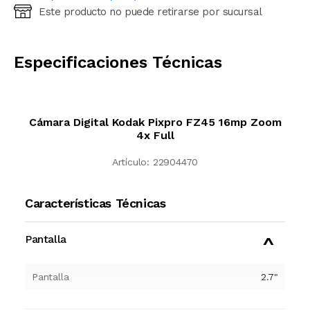
Este producto no puede retirarse por sucursal
Ingresá código postal (sólo números)
CALCULAR
Especificaciones Técnicas
Cámara Digital Kodak Pixpro FZ45 16mp Zoom
4x Full
Artículo:
22904470
Características Técnicas
Pantalla
Pantalla
2.7"