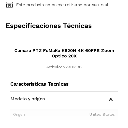
Este producto no puede retirarse por sucursal
Ingresá código postal (sólo números)
CALCULAR
Especificaciones Técnicas
Camara PTZ FoMaKo K820N 4K 60FPS Zoom
Optico 20X
Artículo:
22906188
Características Técnicas
Modelo y origen
Origen
United States