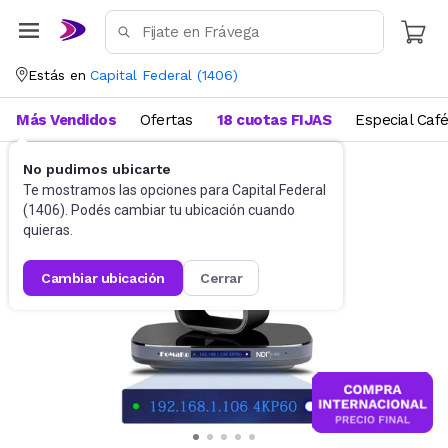
Estás en
Capital Federal
(
1406
)
Más Vendidos
Ofertas
18 cuotas FIJAS
Especial Caf
No pudimos ubicarte
Accesorios de Informática
WebCam
Te mostramos las opciones para
Capital Federal
(
1406
). Podés cambiar tu ubicación cuando
quieras.
cambiar ubicación
cerrar