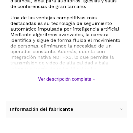
distancia, ideal para auditorios, iglesias y salas
de conferencias de gran tamaño.
Una de las ventajas competitivas más
destacadas es su tecnología de seguimiento
automático impulsada por inteligencia artificial.
Mediante algoritmos avanzados, la cámara
identifica y sigue de forma fluida el movimiento
de personas, eliminando la necesidad de un
operador constante. Además, cuenta con
integración nativa NDI HX3, lo que permite la
transmisión de video de alta calidad y baja
latencia a través de redes IP estándar,
simplificando drásticamente el cableado y la
Ver descripción completa
infraestructura necesaria para producciones
multicámara.
En cuanto a conectividad, la FoMaKo K820N
ofrece una versatilidad inigualable con salidas
simultáneas HDMI 2.0, 3G-SDI, USB 3.0 y LAN.
Información del fabricante
Es totalmente compatible con software de
producción líder como vMix y OBS, así como con
controladores PTZ externos. Su diseño robusto
incluye soporte para PoE Power over Ethernet,