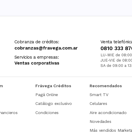
Cobranza de créditos:
Venta telefónic
cobranzas@fravega.com.ar
0810 333 87
LU-MIE de 08:00
Servicios a empresas:
JUE-VIE de 08:0
Ventas corporativas
SA de 09:00 a 13
om
Frávega Créditos
Recomendados
Pagá Online
Smart TV
Catálogo exclusivo
Celulares
nancieros
Condiciones
Aire acondicionado
Novedades
Más vendidos Market