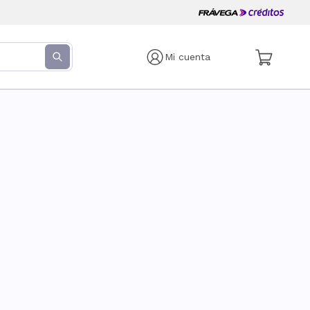
Mi cuenta
s