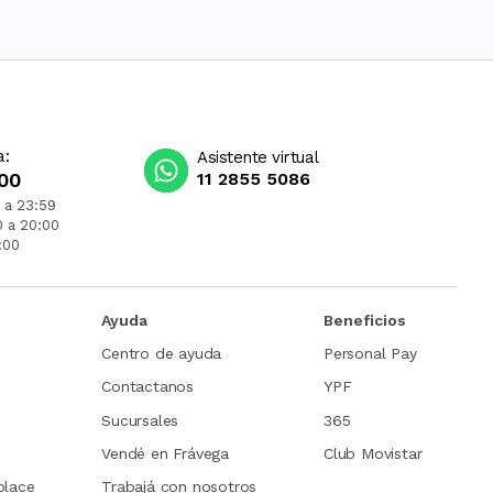
a:
Asistente virtual
00
11 2855 5086
 a 23:59
0 a 20:00
:00
Ayuda
Beneficios
Centro de ayuda
Personal Pay
Contactanos
YPF
Sucursales
365
Vendé en Frávega
Club Movistar
place
Trabajá con nosotros