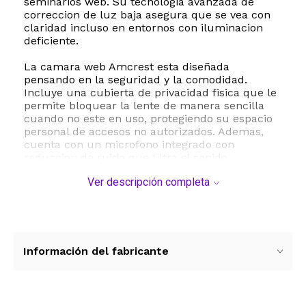
seminarios web. Su tecnologia avanzada de
correccion de luz baja asegura que se vea con
claridad incluso en entornos con iluminacion
deficiente.
La camara web Amcrest esta diseñada
pensando en la seguridad y la comodidad.
Incluye una cubierta de privacidad fisica que le
permite bloquear la lente de manera sencilla
cuando no este en uso, protegiendo su espacio
personal de accesos no autorizados. Ademas,
cuenta con un microfono integrado con
reduccion de ruido que filtra el sonido
ambiental para ofrecer un audio estereo claro y
Ver descripción completa
natural, facilitando una comunicacion fluida sin
necesidad de auriculares adicionales.
Su instalacion es sumamente sencilla gracias al
sistema de conexion USB 2.0 Plug and Play, que
no requiere controladores adicionales. Es
Información del fabricante
compatible con una amplia variedad de
sistemas operativos como Windows, MacOS,
Linux y Android, y funciona a la perfeccion con
plataformas lideres como Zoom, Microsoft