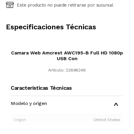
Este producto no puede retirarse por sucursal
Ingresá código postal (sólo números)
CALCULAR
Especificaciones Técnicas
Camara Web Amcrest AWC195-B Full HD 1080p
USB Con
Artículo:
22898246
Características Técnicas
Modelo y origen
Origen
United States