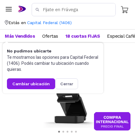
Estás en
Capital Federal
(
1406
)
Más Vendidos
Ofertas
18 cuotas FIJAS
Especial Caf
No pudimos ubicarte
Accesorios de Informática
WebCam
Te mostramos las opciones para
Capital Federal
(
1406
). Podés cambiar tu ubicación cuando
quieras.
cambiar ubicación
cerrar