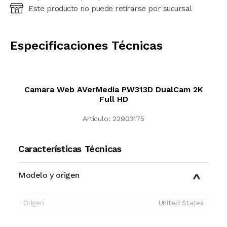
Este producto no puede retirarse por sucursal
Ingresá código postal (sólo números)
CALCULAR
Especificaciones Técnicas
Camara Web AVerMedia PW313D DualCam 2K
Full HD
Artículo:
22903175
Características Técnicas
Modelo y origen
Origen
United States