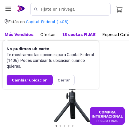
Estás en
Capital Federal
(
1406
)
Más Vendidos
Ofertas
18 cuotas FIJAS
Especial Caf
No pudimos ubicarte
Accesorios de Informática
WebCam
Te mostramos las opciones para
Capital Federal
(
1406
). Podés cambiar tu ubicación cuando
quieras.
cambiar ubicación
cerrar