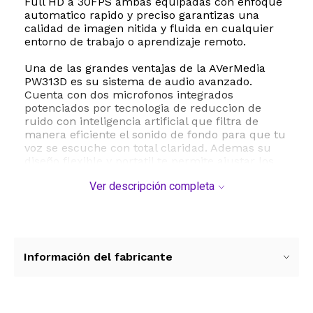
Full HD a 30FPS ambas equipadas con enfoque
automatico rapido y preciso garantizas una
calidad de imagen nitida y fluida en cualquier
entorno de trabajo o aprendizaje remoto.
Una de las grandes ventajas de la AVerMedia
PW313D es su sistema de audio avanzado.
Cuenta con dos microfonos integrados
potenciados por tecnologia de reduccion de
ruido con inteligencia artificial que filtra de
manera eficiente el sonido de fondo para que tu
voz se escuche con total claridad. Ademas su
diseño flexible y portatil te permite ajustar los
angulos de vision de forma independiente
Ver descripción completa
adaptandose a presentaciones de documentos
demostraciones de productos o videollamadas
tradicionales.
El software exclusivo CamEngine complementa
esta camara web ofreciendo herramientas de
Información del fabricante
personalizacion de video zoom digital de hasta
4x y funciones de anotacion en pantalla ideales
para dinamizar tus clases o reuniones de
negocios. Es totalmente compatible con