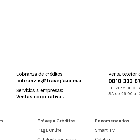
Cobranza de créditos:
Venta telefóni
cobranzas@fravega.com.ar
0810 333 8
LU-VI de 08:00 
Servicios a empresas:
SA de 09:00 a 1
Ventas corporativas
om
Frávega Créditos
Recomendados
Pagá Online
Smart TV
Catálogo exclusivo
Celulares