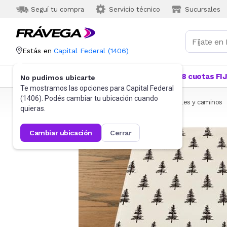
Seguí tu compra
Servicio técnico
Sucursales
Estás en
Capital Federal
(
1406
)
Categorías
Más Vendidos
Ofertas
18 cuotas FI
No pudimos ubicarte
Te mostramos las opciones para
Capital Federal
(
1406
). Podés cambiar tu ubicación cuando
Frávega
Hogar
Blanquería
Mantelería
Manteles y caminos
quieras.
cambiar ubicación
cerrar