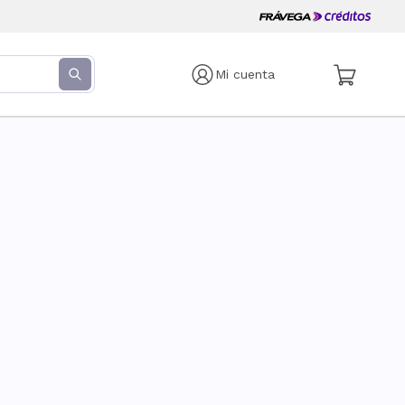
Mi cuenta
s