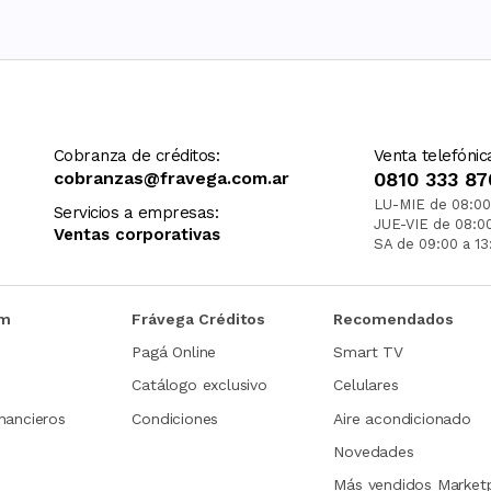
Cobranza de créditos:
Venta telefónic
cobranzas@fravega.com.ar
0810 333 87
LU-MIE de 08:00
Servicios a empresas:
JUE-VIE de 08:0
Ventas corporativas
SA de 09:00 a 13
om
Frávega Créditos
Recomendados
Pagá Online
Smart TV
Catálogo exclusivo
Celulares
nancieros
Condiciones
Aire acondicionado
Novedades
Más vendidos Market