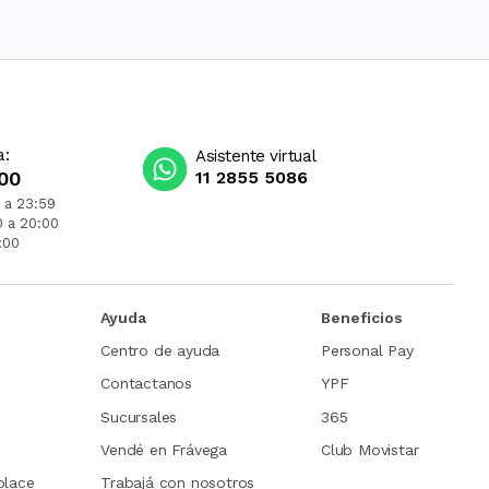
a:
Asistente virtual
00
11 2855 5086
 a 23:59
0 a 20:00
:00
Ayuda
Beneficios
Centro de ayuda
Personal Pay
Contactanos
YPF
Sucursales
365
Vendé en Frávega
Club Movistar
place
Trabajá con nosotros