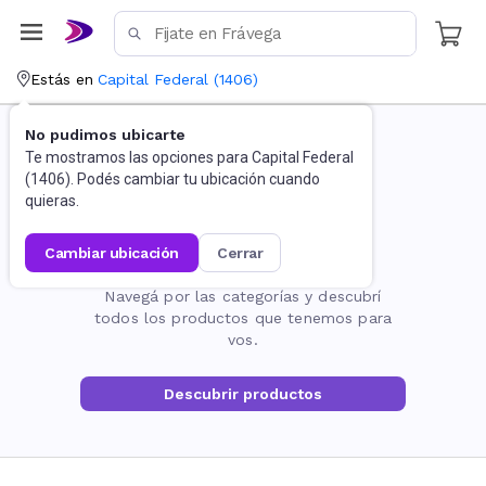
Estás en
Capital Federal
(
1406
)
No pudimos ubicarte
Te mostramos las opciones para
Capital Federal
(
1406
). Podés cambiar tu ubicación cuando
quieras.
cambiar ubicación
cerrar
La página no existe
Navegá por las categorías y descubrí
todos los productos que tenemos para
vos.
Descubrir productos