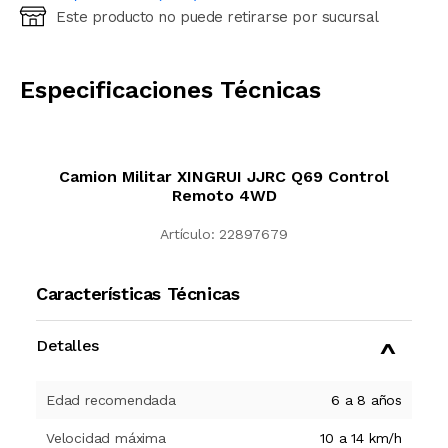
Este producto no puede retirarse por sucursal
Ingresá código postal (sólo números)
CALCULAR
Especificaciones Técnicas
Camion Militar XINGRUI JJRC Q69 Control
Remoto 4WD
Artículo:
22897679
Características Técnicas
Detalles
Edad recomendada
6 a 8 años
Velocidad máxima
10 a 14 km/h