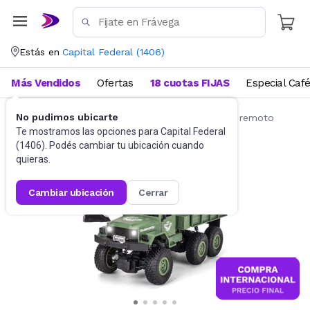
Estás en
Capital Federal
(
1406
)
Más Vendidos
Ofertas
18 cuotas FIJAS
Especial Caf
No pudimos ubicarte
Vehículos radio control
Camiones a control remoto
Te mostramos las opciones para
Capital Federal
(
1406
). Podés cambiar tu ubicación cuando
quieras.
cambiar ubicación
cerrar