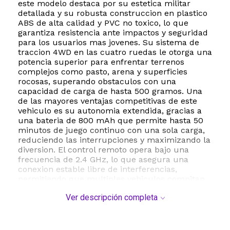
este modelo destaca por su estetica militar
detallada y su robusta construccion en plastico
ABS de alta calidad y PVC no toxico, lo que
garantiza resistencia ante impactos y seguridad
para los usuarios mas jovenes. Su sistema de
traccion 4WD en las cuatro ruedas le otorga una
potencia superior para enfrentar terrenos
complejos como pasto, arena y superficies
rocosas, superando obstaculos con una
capacidad de carga de hasta 500 gramos. Una
de las mayores ventajas competitivas de este
vehiculo es su autonomia extendida, gracias a
una bateria de 800 mAh que permite hasta 50
minutos de juego continuo con una sola carga,
reduciendo las interrupciones y maximizando la
diversion. El control remoto opera bajo una
frecuencia de 2.4 GHz, lo que asegura una
conexion estable libre de interferencias,
permitiendo que multiples vehiculos compitan
simultaneamente en el mismo espacio. Este
Ver descripción completa
juguete no solo ofrece entretenimiento, sino que
tambien fomenta el desarrollo de la
coordinacion mano-ojo y las habilidades
motoras en niños de 8 a 14 años. El paquete