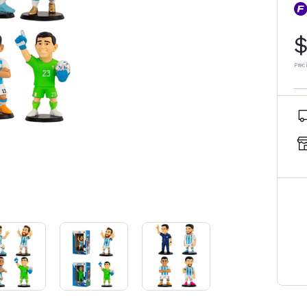
$
Prec