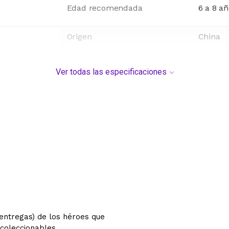
Edad recomendada
6 a 8 a
Origen
China
Ver todas las especificaciones
 entregas) de los héroes que
 coleccionables.