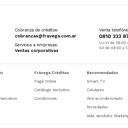
Cobranza de créditos:
Venta telefóni
cobranzas@fravega.com.ar
0810 333 8
LU-VI de 08:00 
Servicios a empresas:
SA de 09:00 a 1
Ventas corporativas
om
Frávega Créditos
Recomendados
Pagá Online
Smart TV
Catálogo exclusivo
Celulares
nancieros
Condiciones
Aire acondicionado
Novedades
Más vendidos Market