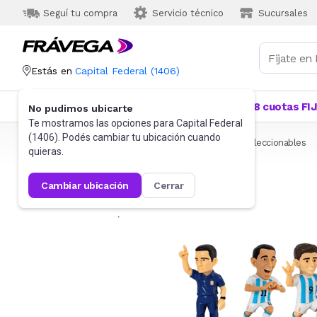
Seguí tu compra
Servicio técnico
Sucursales
Estás en
Capital Federal
(
1406
)
Categorías
Más Vendidos
Ofertas
18 cuotas FI
No pudimos ubicarte
Te mostramos las opciones para
Capital Federal
(
1406
). Podés cambiar tu ubicación cuando
Frávega
Juguetes y Juegos
Figuras de acción y coleccionables
quieras.
cambiar ubicación
cerrar