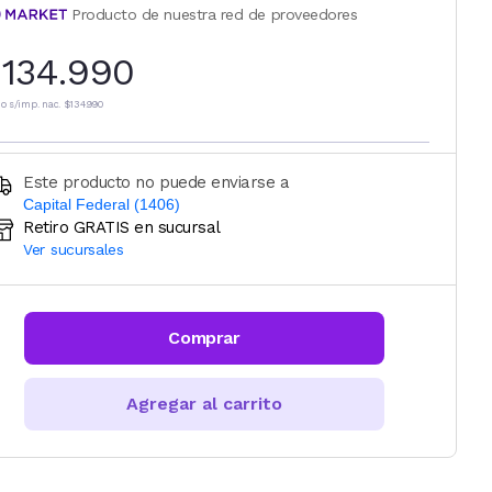
Producto de nuestra red de proveedores
134.990
io s/imp. nac.
$134.990
Este producto no puede enviarse a
Capital Federal (1406)
Retiro GRATIS en sucursal
Ingresá código postal (sólo números)
Ver sucursales
CALCULAR
Comprar
Agregar al carrito