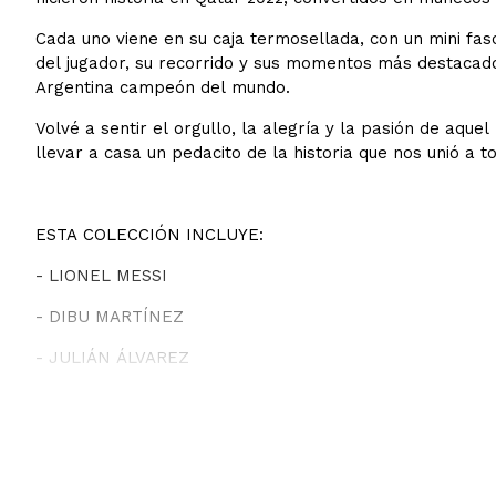
Cada uno viene en su caja termosellada, con un mini fasc
del jugador, su recorrido y sus momentos más destacado
Argentina campeón del mundo.
Volvé a sentir el orgullo, la alegría y la pasión de aque
llevar a casa un pedacito de la historia que nos unió a 
ESTA COLECCIÓN INCLUYE:
- LIONEL MESSI
- DIBU MARTÍNEZ
- JULIÁN ÁLVAREZ
- RODRIGO DE PAUL
- LIONEL SCALONI
- ÁNGEL DI MARÍA