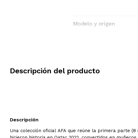
Modelo y origen
Descripción del producto
Descripción
Una colección oficial AFA que reúne la primera parte (8
hicieron historia en Qatar 2022, convertidos en muñecos