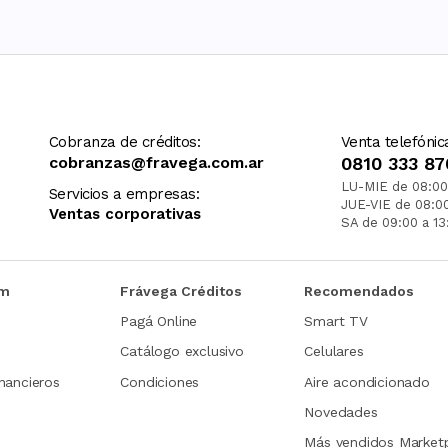
Cobranza de créditos:
Venta telefónic
cobranzas@fravega.com.ar
0810 333 87
LU-MIE de 08:00
Servicios a empresas:
JUE-VIE de 08:0
Ventas corporativas
SA de 09:00 a 13
om
Frávega Créditos
Recomendados
Pagá Online
Smart TV
Catálogo exclusivo
Celulares
nancieros
Condiciones
Aire acondicionado
Novedades
Más vendidos Market