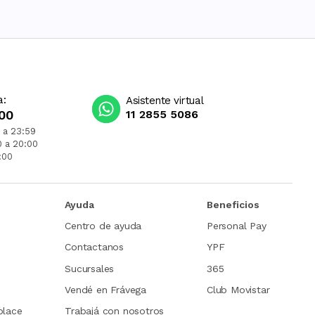
a:
Asistente virtual
00
11 2855 5086
 a 23:59
0 a 20:00
:00
Ayuda
Beneficios
Centro de ayuda
Personal Pay
Contactanos
YPF
Sucursales
365
Vendé en Frávega
Club Movistar
place
Trabajá con nosotros