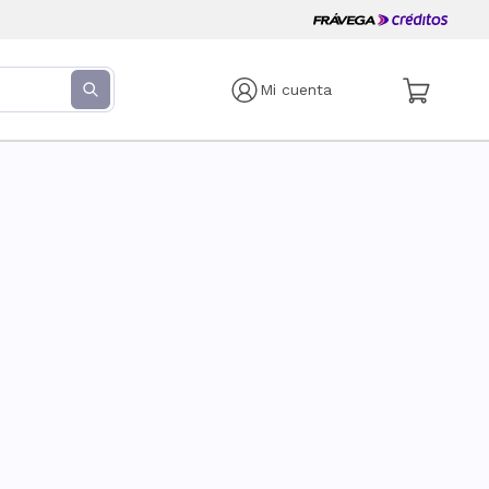
Mi cuenta
s