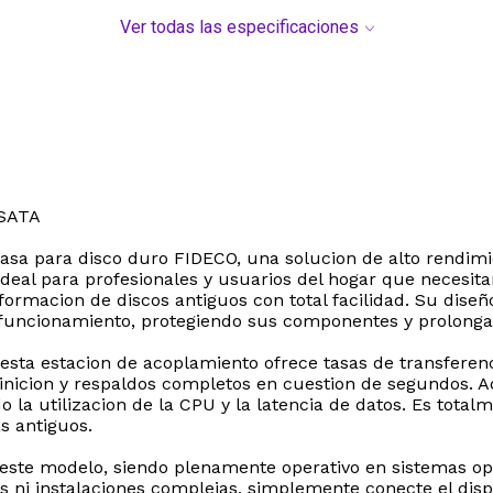
Ver todas las especificaciones
 SATA
asa para disco duro FIDECO, una solucion de alto rendim
a ideal para profesionales y usuarios del hogar que neces
rmacion de discos antiguos con total facilidad. Su diseño 
uncionamiento, protegiendo sus componentes y prolongan
 esta estacion de acoplamiento ofrece tasas de transferenc
efinicion y respaldos completos en cuestion de segundos. 
o la utilizacion de la CPU y la latencia de datos. Es tota
s antiguos.
 este modelo, siendo plenamente operativo en sistemas op
s ni instalaciones complejas, simplemente conecte el dispo