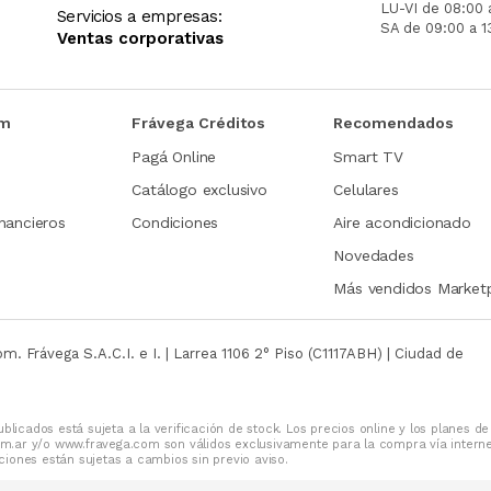
LU-VI de 08:00 
Servicios a empresas:
SA de 09:00 a 1
Ventas corporativas
om
Frávega Créditos
Recomendados
Pagá Online
Smart TV
Catálogo exclusivo
Celulares
nancieros
Condiciones
Aire acondicionado
Novedades
Más vendidos Market
com.
Frávega S.A.C.I. e I. | Larrea 1106 2° Piso (C1117ABH) | Ciudad de
blicados está sujeta a la verificación de stock. Los precios online y los planes de
m.ar y/o www.fravega.com son válidos exclusivamente para la compra vía intern
iones están sujetas a cambios sin previo aviso.