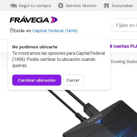
Seguí tu compra
Servicio técnico
Sucursales
Estás en
Capital Federal
(
1406
)
Categorías
Más Vendidos
Ofertas
18 cuotas FI
No pudimos ubicarte
Te mostramos las opciones para
Capital Federal
(
1406
). Podés cambiar tu ubicación cuando
Frávega
Informática
Accesorios de Informática
Docking Stati
quieras.
cambiar ubicación
cerrar