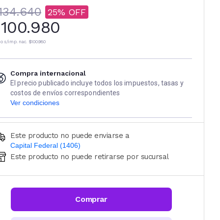
134.640
25
100.980
io s/imp. nac.
$100.980
Compra internacional
El precio publicado incluye todos los impuestos, tasas y
costos de envíos correspondientes
Ver condiciones
Este producto no puede enviarse a
Capital Federal (1406)
Este producto no puede retirarse por sucursal
Ingresá código postal (sólo números)
CALCULAR
Comprar