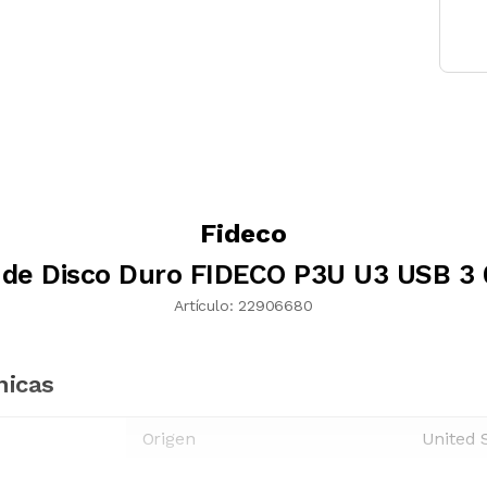
Fideco
 de Disco Duro FIDECO P3U U3 USB 3 
Artículo:
22906680
nicas
Origen
United 