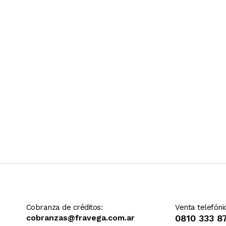
Ver más contenido
Cobranza de créditos:
Venta telefóni
cobranzas@fravega.com.ar
0810 333 8