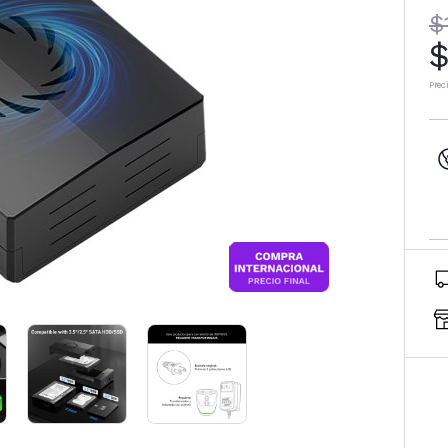
$
$
Prec