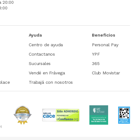
a 20:00
3:00
Ayuda
Beneficios
Centro de ayuda
Personal Pay
Contactanos
YPF
Sucursales
365
Vendé en Frávega
Club Movistar
place
Trabajá con nosotros
et