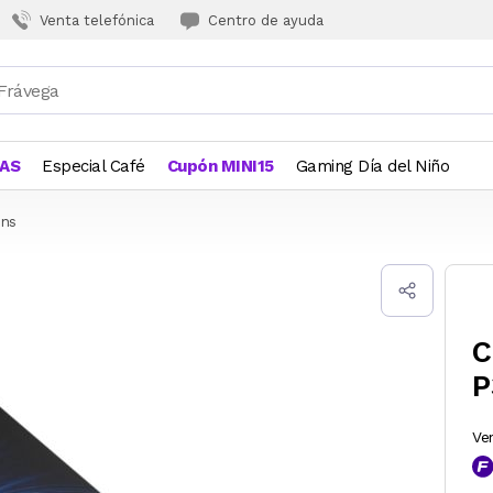
Venta telefónica
Centro de ayuda
JAS
Especial Café
Cupón MINI15
Gaming Día del Niño
ons
C
P
Ve