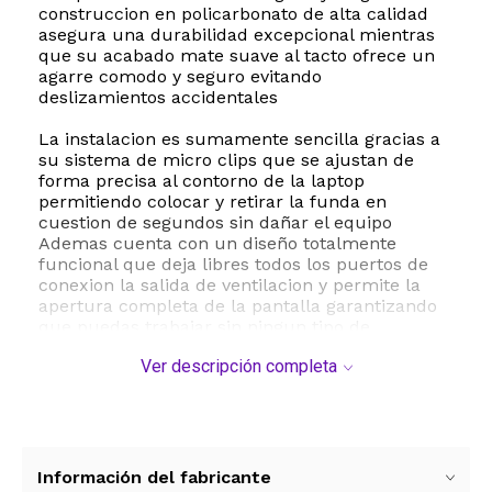
construccion en policarbonato de alta calidad
asegura una durabilidad excepcional mientras
que su acabado mate suave al tacto ofrece un
agarre comodo y seguro evitando
deslizamientos accidentales
La instalacion es sumamente sencilla gracias a
su sistema de micro clips que se ajustan de
forma precisa al contorno de la laptop
permitiendo colocar y retirar la funda en
cuestion de segundos sin dañar el equipo
Ademas cuenta con un diseño totalmente
funcional que deja libres todos los puertos de
conexion la salida de ventilacion y permite la
apertura completa de la pantalla garantizando
que puedas trabajar sin ningun tipo de
obstruccion
Ver descripción completa
Esta carcasa es compatible exclusivamente con
los modelos de MacBook Air 13 con pantalla
Retina y Touch ID correspondientes a las
versiones A2337 M1 A2179 y A1932 Es
sumamente importante verificar el numero de
Información del fabricante