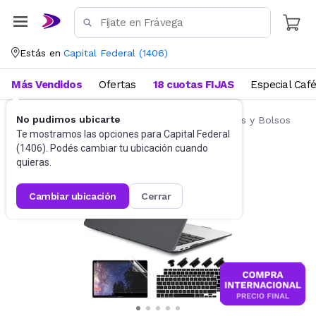
Estás en
Capital Federal
(
1406
)
Más Vendidos
Ofertas
18 cuotas FIJAS
Especial Caf
No pudimos ubicarte
Accesorios de Informática
Fundas, Estuches y Bolsos
Te mostramos las opciones para
Capital Federal
(
1406
). Podés cambiar tu ubicación cuando
quieras.
cambiar ubicación
cerrar