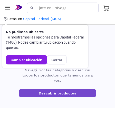
Estás en
Capital Federal
(
1406
)
No pudimos ubicarte
Te mostramos las opciones para
Capital Federal
(
1406
). Podés cambiar tu ubicación cuando
quieras.
cambiar ubicación
cerrar
La página no existe
Navegá por las categorías y descubrí
todos los productos que tenemos para
vos.
Descubrir productos