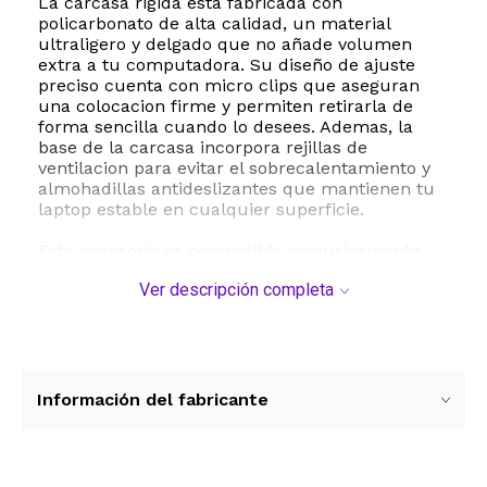
La carcasa rigida esta fabricada con
policarbonato de alta calidad, un material
ultraligero y delgado que no añade volumen
extra a tu computadora. Su diseño de ajuste
preciso cuenta con micro clips que aseguran
una colocacion firme y permiten retirarla de
forma sencilla cuando lo desees. Ademas, la
base de la carcasa incorpora rejillas de
ventilacion para evitar el sobrecalentamiento y
almohadillas antideslizantes que mantienen tu
laptop estable en cualquier superficie.
Este accesorio es compatible exclusivamente
con los modelos de MacBook Air 13 pulgadas
Ver descripción completa
lanzados entre 2018 y 2022 con tecnologia
Touch ID, especificamente los modelos M1
A2337, A2179 y A1932. Es importante verificar el
modelo exacto en la parte inferior de tu equipo
antes de realizar la compra, ya que no es
compatible con versiones anteriores a 2018 ni
Información del fabricante
con el modelo M2 A2681.
Con un acabado estetico impecable y una
instalacion libre de burbujas para el protector