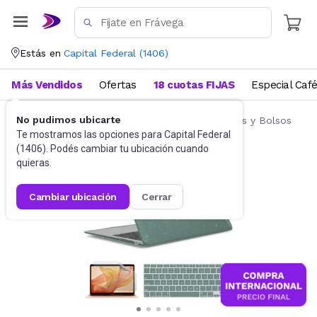
Estás en
Capital Federal
(
1406
)
Más Vendidos
Ofertas
18 cuotas FIJAS
Especial Caf
No pudimos ubicarte
Accesorios de Informática
Fundas, Estuches y Bolsos
Te mostramos las opciones para
Capital Federal
(
1406
). Podés cambiar tu ubicación cuando
quieras.
cambiar ubicación
cerrar