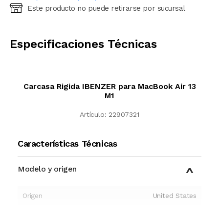
Este producto no puede retirarse por sucursal
Ingresá código postal (sólo números)
CALCULAR
Especificaciones Técnicas
Carcasa Rigida IBENZER para MacBook Air 13
M1
Artículo:
22907321
Características Técnicas
Modelo y origen
Origen
United States