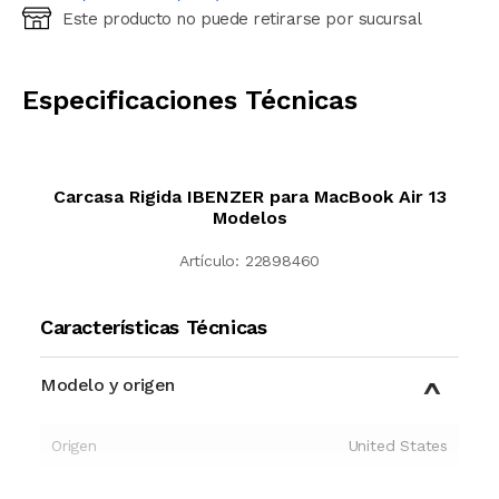
Este producto no puede retirarse por sucursal
Ingresá código postal (sólo números)
CALCULAR
Especificaciones Técnicas
Carcasa Rigida IBENZER para MacBook Air 13
Modelos
Artículo:
22898460
Características Técnicas
Modelo y origen
Origen
United States