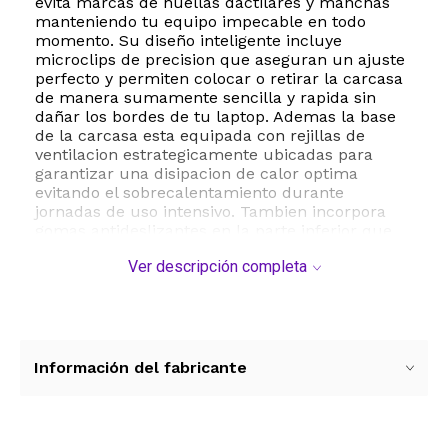
evita marcas de huellas dactilares y manchas
manteniendo tu equipo impecable en todo
momento. Su diseño inteligente incluye
microclips de precision que aseguran un ajuste
perfecto y permiten colocar o retirar la carcasa
de manera sumamente sencilla y rapida sin
dañar los bordes de tu laptop. Ademas la base
de la carcasa esta equipada con rejillas de
ventilacion estrategicamente ubicadas para
garantizar una disipacion de calor optima
evitando el sobrecalentamiento durante
jornadas de uso intensivo. Tambien incorpora
gomas antideslizantes en la parte inferior que
proporcionan estabilidad y firmeza sobre
Ver descripción completa
cualquier superficie de trabajo. Este kit de
proteccion integral no solo incluye la carcasa
rigida sino que tambien viene acompañado por
un protector de teclado ultra delgado que evita
el ingreso de polvo o liquidos entre las teclas y
una pelicula protectora para la pantalla que
Información del fabricante
previene rayones sin perder nitidez ni brillo. Es
la solucion ideal para estudiantes profesionales
y viajeros que buscan mantener su MacBook Air
como nueva todos los dias.