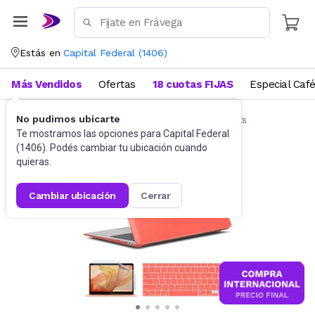
Estás en
Capital Federal
(
1406
)
Más Vendidos
Ofertas
18 cuotas FIJAS
Especial Caf
No pudimos ubicarte
Accesorios de Informática
Funda Notebooks
Te mostramos las opciones para
Capital Federal
(
1406
). Podés cambiar tu ubicación cuando
quieras.
cambiar ubicación
cerrar