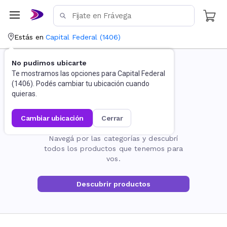
Estás en
Capital Federal
(
1406
)
No pudimos ubicarte
Te mostramos las opciones para
Capital Federal
(
1406
). Podés cambiar tu ubicación cuando
quieras.
cambiar ubicación
cerrar
La página no existe
Navegá por las categorías y descubrí
todos los productos que tenemos para
vos.
Descubrir productos