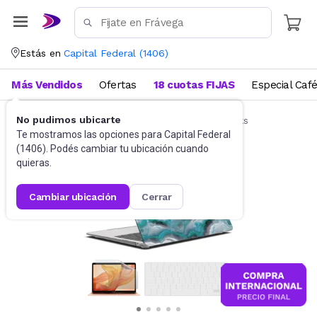
Estás en
Capital Federal
(
1406
)
Más Vendidos
Ofertas
18 cuotas FIJAS
Especial Caf
No pudimos ubicarte
Accesorios de Informática
Funda Notebooks
Te mostramos las opciones para
Capital Federal
(
1406
). Podés cambiar tu ubicación cuando
quieras.
cambiar ubicación
cerrar