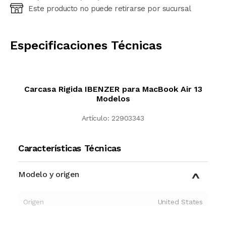
Este producto no puede retirarse por sucursal
Ingresá código postal (sólo números)
CALCULAR
Especificaciones Técnicas
Carcasa Rigida IBENZER para MacBook Air 13
Modelos
Artículo:
22903343
Características Técnicas
Modelo y origen
Origen
United States