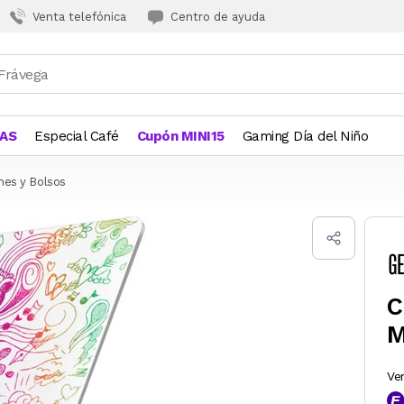
Venta telefónica
Centro de ayuda
JAS
Especial Café
Cupón MINI15
Gaming Día del Niño
hes y Bolsos
C
M
Ve