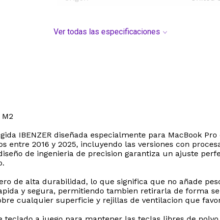
Ver todas las especificaciones
 M2
igida IBENZER diseñada especialmente para MacBook Pro de
 entre 2016 y 2025, incluyendo las versiones con proce
diseño de ingenieria de precision garantiza un ajuste perf
o.
igero de alta durabilidad, lo que significa que no añade 
rapida y segura, permitiendo tambien retirarla de forma s
re cualquier superficie y rejillas de ventilacion que favo
e teclado a juego para mantener las teclas libres de polvo