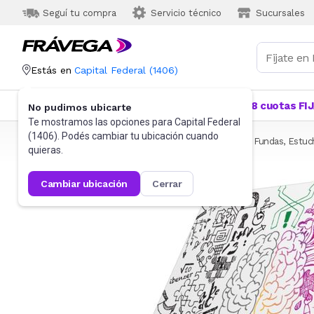
Seguí tu compra
Servicio técnico
Sucursales
Estás en
Capital Federal
(
1406
)
Categorías
Más Vendidos
Ofertas
18 cuotas FI
No pudimos ubicarte
Te mostramos las opciones para
Capital Federal
(
1406
). Podés cambiar tu ubicación cuando
Frávega
Informática
Accesorios de Informática
Fundas, Estuc
quieras.
cambiar ubicación
cerrar