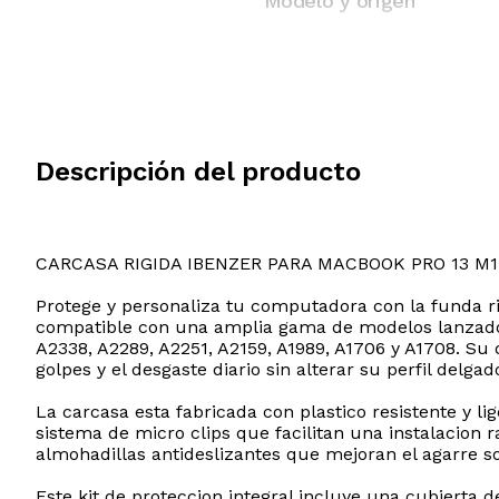
Modelo y origen
Descripción del producto
CARCASA RIGIDA IBENZER PARA MACBOOK PRO 13 M1
Protege y personaliza tu computadora con la funda r
compatible con una amplia gama de modelos lanzados
A2338, A2289, A2251, A2159, A1989, A1706 y A1708. Su 
golpes y el desgaste diario sin alterar su perfil delgad
La carcasa esta fabricada con plastico resistente y l
sistema de micro clips que facilitan una instalacion 
almohadillas antideslizantes que mejoran el agarre sob
Este kit de proteccion integral incluye una cubierta d