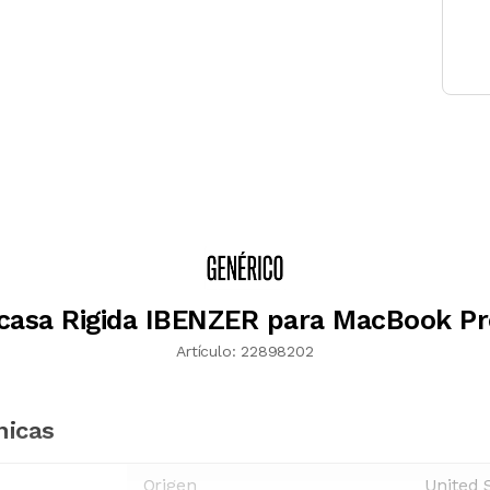
casa Rigida IBENZER para MacBook Pr
Artículo:
22898202
nicas
Origen
United 