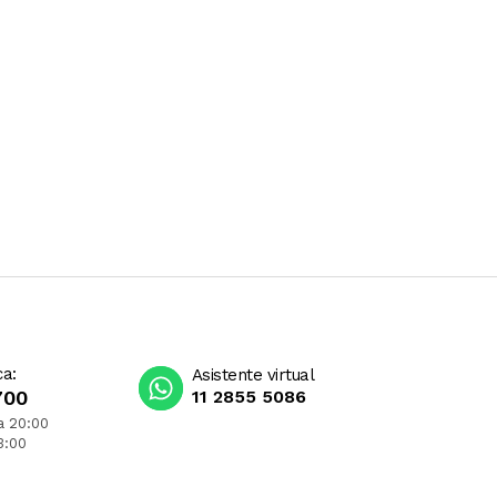
ca:
Asistente virtual
700
11 2855 5086
a 20:00
3:00