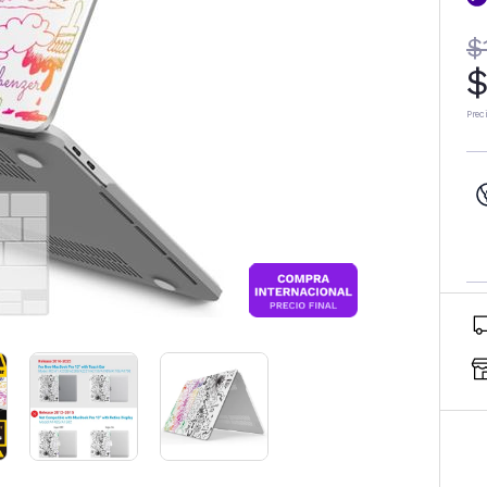
$
$
Prec