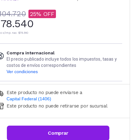
104.720
25
78.540
io s/imp. nac.
$78.540
Compra internacional
El precio publicado incluye todos los impuestos, tasas y
costos de envíos correspondientes
Ver condiciones
Este producto no puede enviarse a
Capital Federal (1406)
Este producto no puede retirarse por sucursal
Ingresá código postal (sólo números)
CALCULAR
Comprar