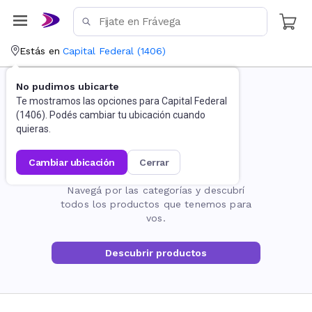
Estás en
Capital Federal
(
1406
)
No pudimos ubicarte
Te mostramos las opciones para
Capital Federal
(
1406
). Podés cambiar tu ubicación cuando
quieras.
cambiar ubicación
cerrar
La página no existe
Navegá por las categorías y descubrí
todos los productos que tenemos para
vos.
Descubrir productos