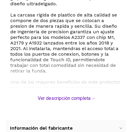
diseño ultradelgado.
La carcasa rigida de plastico de alta calidad se
compone de dos piezas que se colocan a
presion de manera rapida y sencilla. Su diseño
de ingenieria de precision garantiza un ajuste
perfecto para los modelos A2337 con chip M1,
A2179 y A1932 lanzados entre los años 2018 y
2021. Al instalarla, mantendras el acceso total a
todos los puertos de conexion, botones y la
funcionalidad de Touch ID, permitiendote
trabajar con total comodidad sin necesidad de
retirar la funda.
Uno de los mayores beneficios de este protector
es su sistema de ventilacion estrategico. La
parte inferior cuenta con ranuras diseñadas
Ver descripción completa
para facilitar el flujo de aire constante, evitando
el sobrecalentamiento de tu MacBook durante
jornadas de uso intensivo. Ademas, incorpora
soportes de goma antideslizantes que elevan
ligeramente la laptop, mejorando la postura de
escritura y asegurando que el equipo se
Información del fabricante