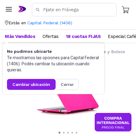
Estás en
Capital Federal
(
1406
)
Más Vendidos
Ofertas
18 cuotas FIJAS
Especial Caf
No pudimos ubicarte
Accesorios de Informática
Fundas, Estuches y Bolsos
Te mostramos las opciones para
Capital Federal
(
1406
). Podés cambiar tu ubicación cuando
quieras.
cambiar ubicación
cerrar