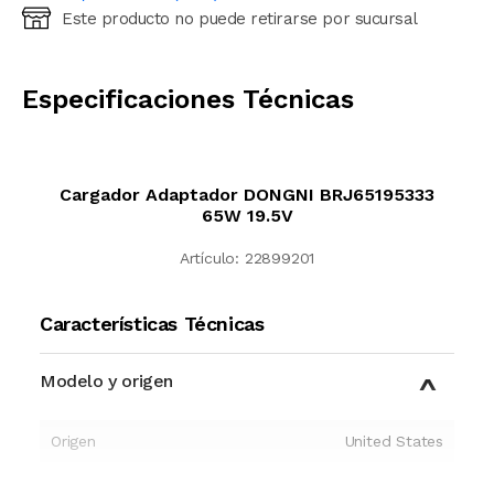
Este producto no puede retirarse por sucursal
Ingresá código postal (sólo números)
CALCULAR
Especificaciones Técnicas
Cargador Adaptador DONGNI BRJ65195333
65W 19.5V
Artículo:
22899201
Características Técnicas
Modelo y origen
Origen
United States