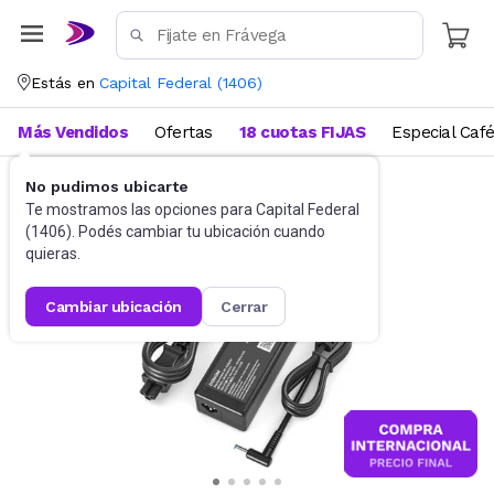
Estás en
Capital Federal
(
1406
)
Más Vendidos
Ofertas
18 cuotas FIJAS
Especial Caf
No pudimos ubicarte
Accesorios de Informática
Cables
Te mostramos las opciones para
Capital Federal
(
1406
). Podés cambiar tu ubicación cuando
quieras.
cambiar ubicación
cerrar