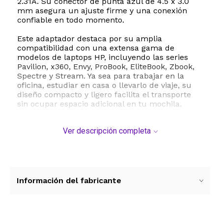
2.31A. Su conector de punta azul de 4.5 x 3.0
mm asegura un ajuste firme y una conexión
confiable en todo momento.
Este adaptador destaca por su amplia
compatibilidad con una extensa gama de
modelos de laptops HP, incluyendo las series
Pavilion, x360, Envy, ProBook, EliteBook, Zbook,
Spectre y Stream. Ya sea para trabajar en la
oficina, estudiar en casa o llevarlo de viaje, su
diseño compacto y ligero facilita el transporte
sin ocupar espacio adicional en tu mochila.
La seguridad es una prioridad absoluta. Este
Ver descripción completa
cargador cuenta con un sistema de protección
integral contra cortocircuitos, sobrecorriente y
sobretensión, garantizando que tanto el
adaptador como tu valiosa laptop estén
protegidos contra anomalías eléctricas.
Fabricado con materiales ignífugos de alta
Información del fabricante
resistencia, ha superado rigurosas pruebas de
calidad y durabilidad para ofrecerte un uso
seguro a largo plazo.