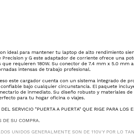
ion ideal para mantener tu laptop de alto rendimiento sie
e Precision y G este adaptador de corriente ofrece una p
os que requieren 180W. Su conector de 7.4 mm x 5.0 mm a
ornadas intensas de trabajo profesional.
eso este cargador cuenta con un sistema integrado de prot
nfiable bajo cualquier circunstancia. El paquete incluye 
ectarlo de inmediato. Su diseño robusto y materiales de a
fecto para tu hogar oficina o viajes.
DEL SERVICIO "PUERTA A PUERTA" QUE RIGE PARA LOS 
S DE SU COMPRA.
ADOS UNIDOS GENERALMENTE SON DE 110V Y POR LO T