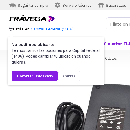
Seguí tu compra
Servicio técnico
Sucursales
Estás en
Capital Federal
(
1406
)
Categorías
Más Vendidos
Ofertas
18 cuotas FI
No pudimos ubicarte
Te mostramos las opciones para
Capital Federal
(
1406
). Podés cambiar tu ubicación cuando
Frávega
Informática
Accesorios de Informática
Cables
quieras.
cambiar ubicación
cerrar