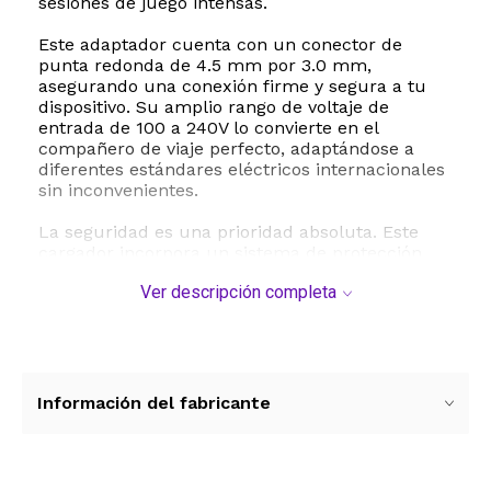
sesiones de juego intensas.
Este adaptador cuenta con un conector de
punta redonda de 4.5 mm por 3.0 mm,
asegurando una conexión firme y segura a tu
dispositivo. Su amplio rango de voltaje de
entrada de 100 a 240V lo convierte en el
compañero de viaje perfecto, adaptándose a
diferentes estándares eléctricos internacionales
sin inconvenientes.
La seguridad es una prioridad absoluta. Este
cargador incorpora un sistema de protección
múltiple con diez medidas de seguridad
Ver descripción completa
integradas que previenen daños por sobrecarga,
cortocircuito, sobrecalentamiento y
sobretensión, resguardando la vida útil de la
batería de tu computadora. Fabricado con
materiales de alta resistencia y durabilidad,
incluye un cable de alimentación de largo
Información del fabricante
alcance para que trabajes con total comodidad
en cualquier espacio de tu hogar, oficina o
estudio.