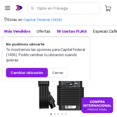
Estás en
Capital Federal
(
1406
)
Más Vendidos
Ofertas
18 cuotas FIJAS
Especial Caf
No pudimos ubicarte
Accesorios de Informática
Cables
Te mostramos las opciones para
Capital Federal
(
1406
). Podés cambiar tu ubicación cuando
quieras.
cambiar ubicación
cerrar