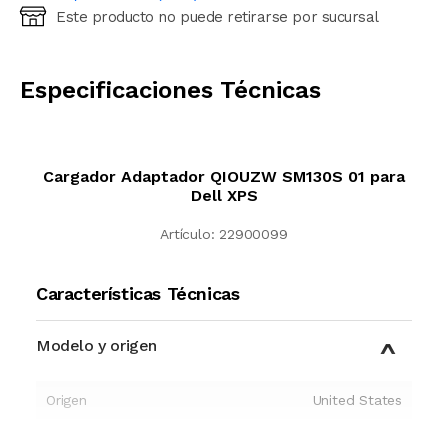
Este producto no puede retirarse por sucursal
Ingresá código postal (sólo números)
CALCULAR
Especificaciones Técnicas
Cargador Adaptador QIOUZW SM130S 01 para
Dell XPS
Artículo:
22900099
Características Técnicas
Modelo y origen
Origen
United States