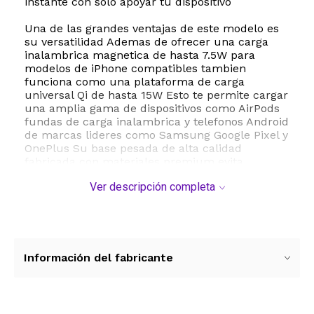
instante con solo apoyar tu dispositivo
Una de las grandes ventajas de este modelo es
su versatilidad Ademas de ofrecer una carga
inalambrica magnetica de hasta 7.5W para
modelos de iPhone compatibles tambien
funciona como una plataforma de carga
universal Qi de hasta 15W Esto te permite cargar
una amplia gama de dispositivos como AirPods
fundas de carga inalambrica y telefonos Android
de marcas lideres como Samsung Google Pixel y
OnePlus Su base pesada de alta calidad
fabricada con materiales premium evita
deslizamientos sobre la mesa y permite retirar
Ver descripción completa
el telefono con una sola mano de manera
sumamente sencilla
El diseno minimalista y moderno de Native
Union se adapta perfectamente a cualquier
espacio de tu hogar u oficina aportando un
Información del fabricante
toque de elegancia discreta Cuenta con un
indicador LED sutil que te avisa cuando el
dispositivo esta recibiendo energia de manera
correcta El paquete incluye un cable trenzado