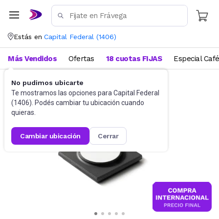
Estás en
Capital Federal
(
1406
)
Más Vendidos
Ofertas
18 cuotas FIJAS
Especial Caf
No pudimos ubicarte
Cargadores
Cargadores portátiles
Te mostramos las opciones para
Capital Federal
(
1406
). Podés cambiar tu ubicación cuando
quieras.
cambiar ubicación
cerrar