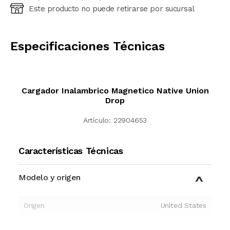
Este producto no puede retirarse por sucursal
Ingresá código postal (sólo números)
CALCULAR
Especificaciones Técnicas
Cargador Inalambrico Magnetico Native Union
Drop
Artículo:
22904653
Características Técnicas
Modelo y origen
Origen
United States