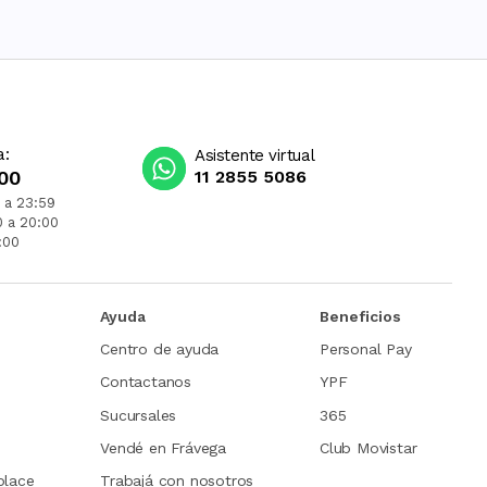
a:
Asistente virtual
00
11 2855 5086
 a 23:59
0 a 20:00
:00
Ayuda
Beneficios
Centro de ayuda
Personal Pay
Contactanos
YPF
Sucursales
365
Vendé en Frávega
Club Movistar
place
Trabajá con nosotros