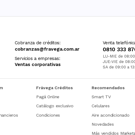
Cobranza de créditos:
Venta telefónic
cobranzas@fravega.com.ar
0810 333 87
LU-MIE de 08:00
Servicios a empresas:
JUE-VIE de 08:0
Ventas corporativas
SA de 09:00 a 13
om
Frávega Créditos
Recomendados
Pagá Online
Smart TV
Catálogo exclusivo
Celulares
nancieros
Condiciones
Aire acondicionado
Novedades
Más vendidos Market