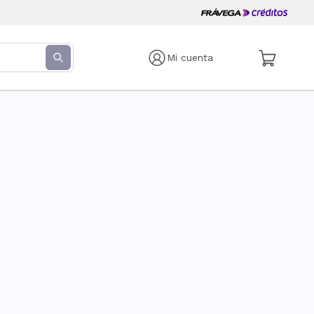
Mi cuenta
s