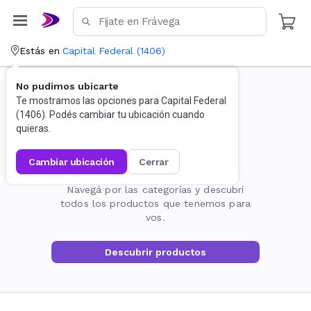
Estás en
Capital Federal
(
1406
)
No pudimos ubicarte
Te mostramos las opciones para
Capital Federal
(
1406
). Podés cambiar tu ubicación cuando
quieras.
cambiar ubicación
cerrar
La página no existe
Navegá por las categorías y descubrí
todos los productos que tenemos para
vos.
Descubrir productos