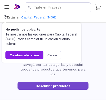
Estás en
Capital Federal
(
1406
)
No pudimos ubicarte
Te mostramos las opciones para
Capital Federal
(
1406
). Podés cambiar tu ubicación cuando
quieras.
cambiar ubicación
cerrar
La página no existe
Navegá por las categorías y descubrí
todos los productos que tenemos para
vos.
Descubrir productos