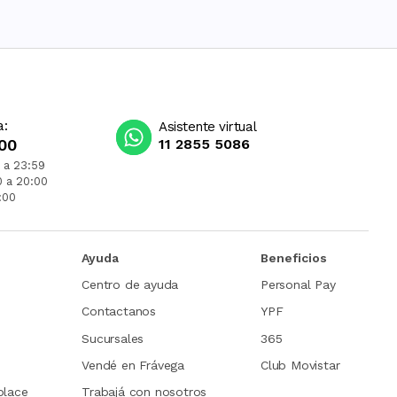
a:
Asistente virtual
00
11 2855 5086
 a 23:59
0 a 20:00
:00
Ayuda
Beneficios
Centro de ayuda
Personal Pay
Contactanos
YPF
Sucursales
365
Vendé en Frávega
Club Movistar
place
Trabajá con nosotros