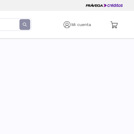
Mi cuenta
s