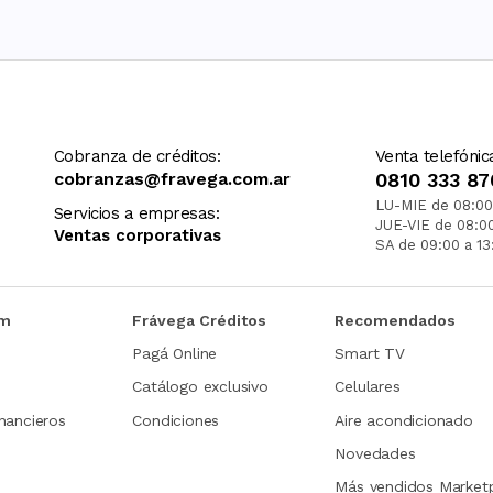
Cobranza de créditos:
Venta telefónic
cobranzas@fravega.com.ar
0810 333 87
LU-MIE de 08:00
Servicios a empresas:
JUE-VIE de 08:0
Ventas corporativas
SA de 09:00 a 13
om
Frávega Créditos
Recomendados
Pagá Online
Smart TV
Catálogo exclusivo
Celulares
nancieros
Condiciones
Aire acondicionado
Novedades
Más vendidos Market