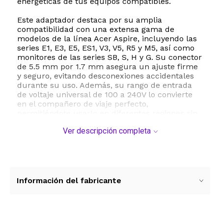
energéticas de tus equipos compatibles.
Este adaptador destaca por su amplia
compatibilidad con una extensa gama de
modelos de la línea Acer Aspire, incluyendo las
series E1, E3, E5, ES1, V3, V5, R5 y M5, así como
monitores de las series SB, S, H y G. Su conector
de 5.5 mm por 1.7 mm asegura un ajuste firme
y seguro, evitando desconexiones accidentales
durante su uso. Además, su rango de entrada
de voltaje universal de 100 a 240V lo convierte
en el compañero de viaje perfecto,
permitiéndote usarlo en diferentes regiones sin
inconvenientes.
Ver descripción completa
La seguridad es una prioridad con este cargador
Urabiu. Cuenta con certificaciones
internacionales CE y ROHS, lo que garantiza que
el dispositivo incorpora sistemas de protección
avanzados contra cortocircuitos, sobrecorriente
Información del fabricante
y sobrecalentamiento. Esto protege tanto la vida
útil del cargador como la de la batería de tu
valiosa computadora o monitor. El paquete
incluye el adaptador de CA y su respectivo cable