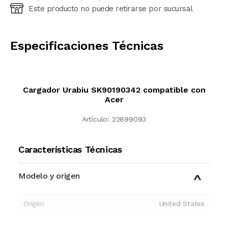
Este producto no puede retirarse por sucursal
Ingresá código postal (sólo números)
CALCULAR
Especificaciones Técnicas
Cargador Urabiu SK90190342 compatible con
Acer
Artículo:
22899093
Características Técnicas
Modelo y origen
Origen
United States