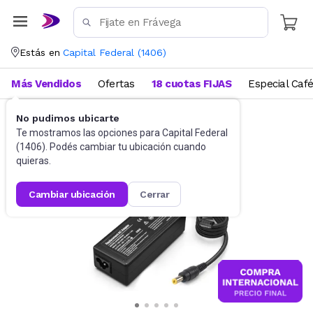
Estás en
Capital Federal
(
1406
)
Más Vendidos
Ofertas
18 cuotas FIJAS
Especial Caf
No pudimos ubicarte
Accesorios de Informática
Cables
Te mostramos las opciones para
Capital Federal
(
1406
). Podés cambiar tu ubicación cuando
quieras.
cambiar ubicación
cerrar