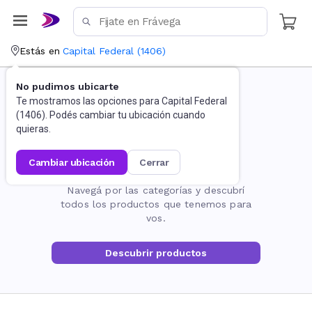
Estás en
Capital Federal
(
1406
)
No pudimos ubicarte
Te mostramos las opciones para
Capital Federal
(
1406
). Podés cambiar tu ubicación cuando
quieras.
cambiar ubicación
cerrar
La página no existe
Navegá por las categorías y descubrí
todos los productos que tenemos para
vos.
Descubrir productos