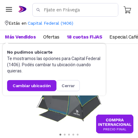
Estás en
Capital Federal
(
1406
)
Más Vendidos
Ofertas
18 cuotas FIJAS
Especial Caf
No pudimos ubicarte
Camping y Aire Libre
Carpas
Te mostramos las opciones para
Capital Federal
(
1406
). Podés cambiar tu ubicación cuando
quieras.
cambiar ubicación
cerrar