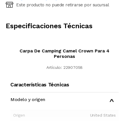
Este producto no puede retirarse por sucursal
Ingresá código postal (sólo números)
CALCULAR
Especificaciones Técnicas
Carpa De Camping Camel Crown Para 4
Personas
Artículo:
22907058
Características Técnicas
Modelo y origen
Origen
United States