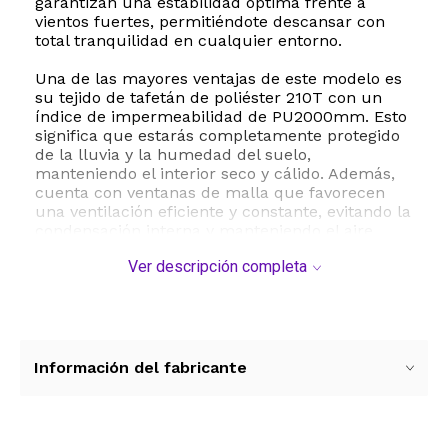
garantizan una estabilidad óptima frente a
vientos fuertes, permitiéndote descansar con
total tranquilidad en cualquier entorno.
Una de las mayores ventajas de este modelo es
su tejido de tafetán de poliéster 210T con un
índice de impermeabilidad de PU2000mm. Esto
significa que estarás completamente protegido
de la lluvia y la humedad del suelo,
manteniendo el interior seco y cálido. Además,
cuenta con ventanas de malla que favorecen
una ventilación eficiente y constante, evitando la
condensación interna y manteniendo el aire
fresco durante la noche.
Ver descripción completa
El proceso de armado es sumamente rápido y
sencillo gracias al sistema de empalme de
postes de fibra de vidrio, lo que te permite
montar tu refugio en pocos minutos sin
complicaciones. Para mayor seguridad, el
Información del fabricante
paquete incluye estacas y cuerdas de viento
que estabilizan la estructura en terrenos
difíciles. Al finalizar tu aventura, la carpa se
pliega de forma compacta y se guarda en su