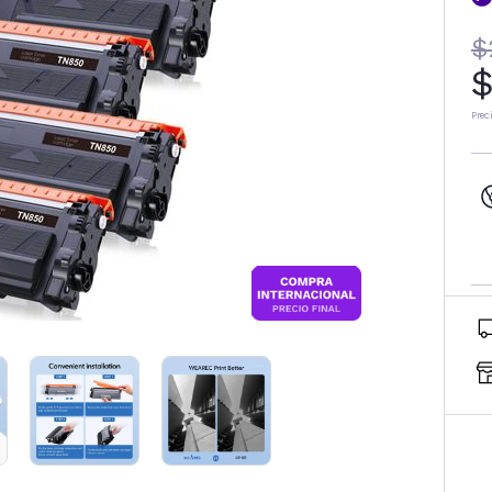
$
$
Prec