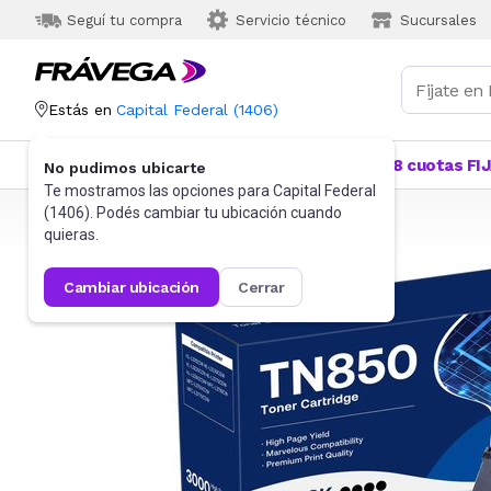
Seguí tu compra
Servicio técnico
Sucursales
Estás en
Capital Federal
(
1406
)
Categorías
Más Vendidos
Ofertas
18 cuotas FI
No pudimos ubicarte
Te mostramos las opciones para
Capital Federal
(
1406
). Podés cambiar tu ubicación cuando
Frávega
Informática
Impresoras
Toners
quieras.
cambiar ubicación
cerrar