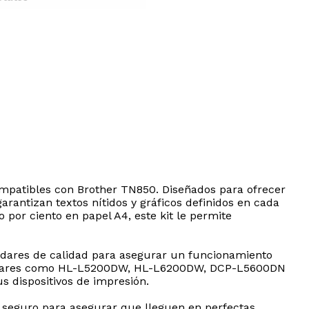
ompatibles con Brother TN850. Diseñados para ofrecer
rantizan textos nítidos y gráficos definidos en cada
por ciento en papel A4, este kit le permite
ándares de calidad para asegurar un funcionamiento
opulares como HL-L5200DW, HL-L6200DW, DCP-L5600DN
s dispositivos de impresión.
 seguro para asegurar que lleguen en perfectas