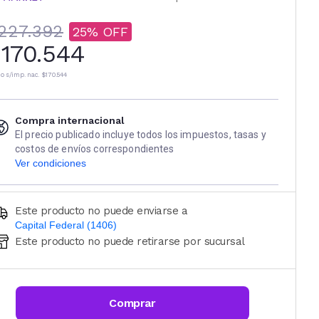
227.392
25
170.544
io s/imp. nac.
$170.544
Compra internacional
El precio publicado incluye todos los impuestos, tasas y
costos de envíos correspondientes
Ver condiciones
Este producto no puede enviarse a
Capital Federal (1406)
Este producto no puede retirarse por sucursal
Ingresá código postal (sólo números)
CALCULAR
Comprar