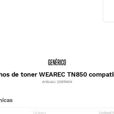
hos de toner WEAREC TN850 compati
Artículo:
22911404
nicas
Origen
United 