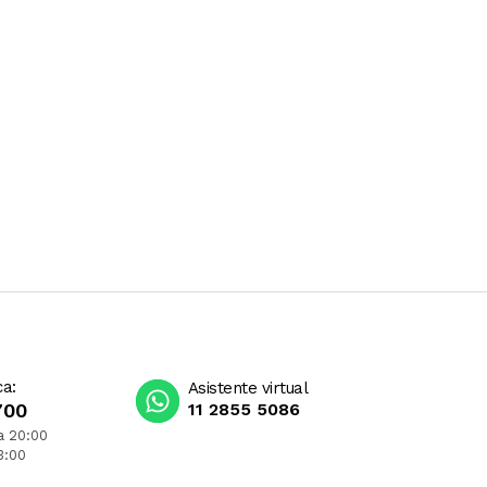
ca:
Asistente virtual
700
11 2855 5086
a 20:00
3:00