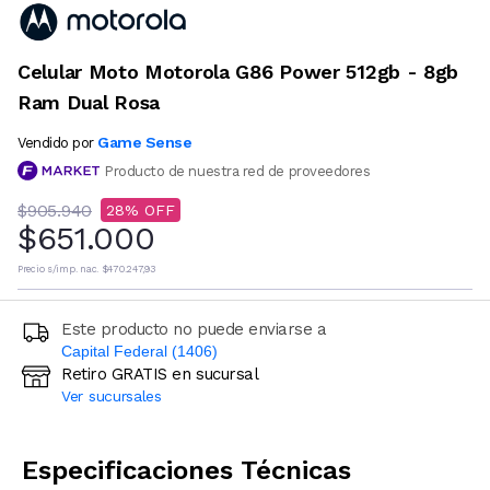
Celular Moto Motorola G86 Power 512gb - 8gb
Ram Dual Rosa
Game Sense
Vendido por
Producto de nuestra red de proveedores
$905.940
28
$651.000
Precio s/imp. nac.
$470.247,93
Este producto no puede enviarse a
Capital Federal (1406)
Retiro GRATIS en sucursal
Ingresá código postal (sólo números)
Ver sucursales
CALCULAR
Especificaciones Técnicas