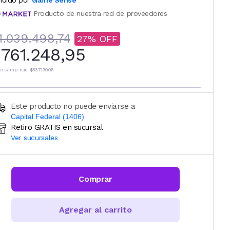
ndido por
Game Sense
Producto de nuestra red de proveedores
1.039.498,74
27
761.248,95
io s/imp. nac.
$537.190,06
Este producto no puede enviarse a
Capital Federal (1406)
Retiro GRATIS en sucursal
Ingresá código postal (sólo números)
Ver sucursales
CALCULAR
Comprar
Agregar al carrito