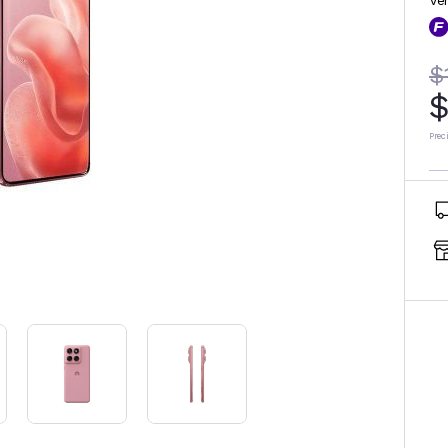
Ve
$
$
Prec