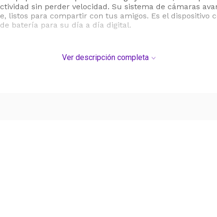
Bluetooth
Sí
ividad sin perder velocidad. Su sistema de cámaras avanz
lle, listos para compartir con tus amigos. Es el dispositivo
USB C
Sí
e batería para su día a día digital.
Sistema operativo
Android
s
Ver descripción completa
Smartphone
Sí
Parlante externo
Sí
Refabricado
No
Reacondicionado
No
Origen
China
Ver más contenido