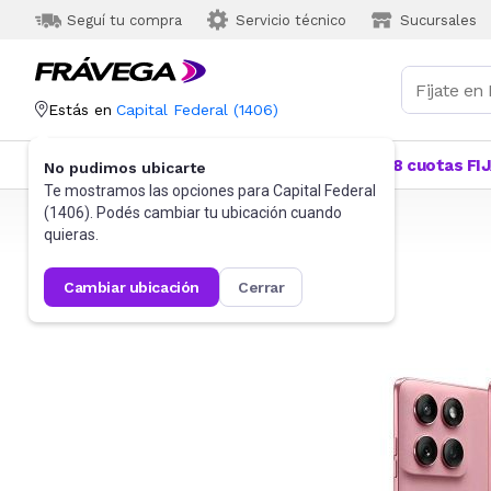
Seguí tu compra
Servicio técnico
Sucursales
Estás en
Capital Federal
(
1406
)
Categorías
Más Vendidos
Ofertas
18 cuotas FI
No pudimos ubicarte
Te mostramos las opciones para
Capital Federal
(
1406
). Podés cambiar tu ubicación cuando
Frávega
Celulares
Celulares Liberados
quieras.
cambiar ubicación
cerrar