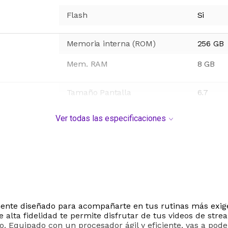
Flash
Si
Memoria interna (ROM)
256 GB
Mem. RAM
8 GB
Tamaño Pantalla
6.7
Ver todas las especificaciones
4G-LTE
Sí
Wi-Fi
Sí
Gps
Sí
NFC
No
nte diseñado para acompañarte en tus rutinas más exigen
Radio
No
 alta fidelidad te permite disfrutar de tus videos de stre
o. Equipado con un procesador ágil y eficiente, vas a pode