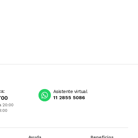
ca:
Asistente virtual
700
11 2855 5086
a 20:00
3:00
Ayuda
Beneficios