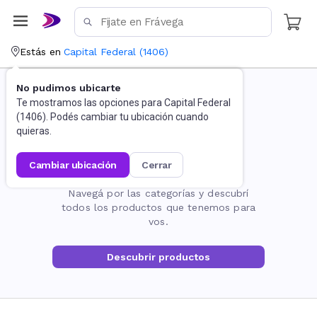
Estás en
Capital Federal
(
1406
)
No pudimos ubicarte
Te mostramos las opciones para
Capital Federal
(
1406
). Podés cambiar tu ubicación cuando
quieras.
cambiar ubicación
cerrar
La página no existe
Navegá por las categorías y descubrí
todos los productos que tenemos para
vos.
Descubrir productos