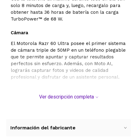
solo 8 minutos de carga y, luego, recargalo para
obtener hasta 36 horas de batería con la carga
TurboPower™ de 68 W.
Cámara
El Motorola Razr 60 Ultra posee el primer sistema
de cámara triple de 50MP en un teléfono plegable
que te permite apuntar y capturar resultados
perfectos sin esfuerzo. Además, con Moto AI,
lograrás capturar fotos y videos de calidad
profesional y disfrutar de un asistente personal.
Desempeño
Ver descripción completa
Con el procesador Qualcomm® Snapdragon® 8
Elite Mobile Platform el motorola razr 60 ultra es
el teléfono plegable más
potente
del mercado,
ofreciendo un rendimiento superior de CPU, GPU y
Información del fabricante
NPU gracias a su motor de procesamiento
dedicado a inteligencia artificial.