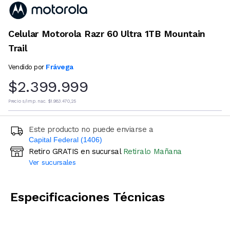
Celular Motorola Razr 60 Ultra 1TB Mountain
Trail
Frávega
Vendido por
$2.399.999
Precio s/imp. nac.
$1.983.470,25
Este producto no puede enviarse a
Capital Federal (1406)
Retiro GRATIS en sucursal
Retiralo Mañana
Ingresá código postal (sólo números)
Ver sucursales
CALCULAR
Especificaciones Técnicas