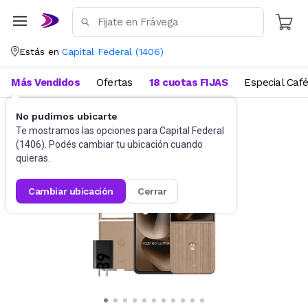
Estás en
Capital Federal
(
1406
)
Más Vendidos
Ofertas
18 cuotas FIJAS
Especial Caf
No pudimos ubicarte
Celulares
Celulares Liberados
Te mostramos las opciones para
Capital Federal
(
1406
). Podés cambiar tu ubicación cuando
quieras.
cambiar ubicación
cerrar