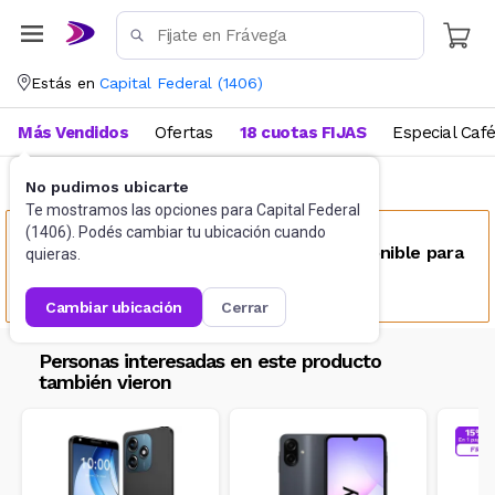
Estás en
Capital Federal
(
1406
)
Más Vendidos
Ofertas
18 cuotas FIJAS
Especial Caf
No pudimos ubicarte
Celulares
Celulares Liberados
Te mostramos las opciones para
Capital Federal
(
1406
). Podés cambiar tu ubicación cuando
Este producto no se encuentra disponible para
quieras.
tu ubicación
cambiar ubicación
cerrar
Personas interesadas en este producto
también vieron