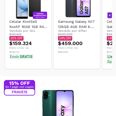
Celular KostSell
Samsung Galaxy A07
Celu
Kos5P 16GB 1GB RAM
128GB 4GB RAM 6.7
Gala
Vendido por
Glic
Vendido por
Affari
Vendi
Dual SIM
Pulgadas
Negr
$212.432
$699.999
$349.
25
34
14
$159.324
$459.000
$29
Precio s/imp. nac.
Precio s/imp. nac.
Precio s
$159.324
$362.610
$247.93
Envío
GRATIS
Lleg
Reti