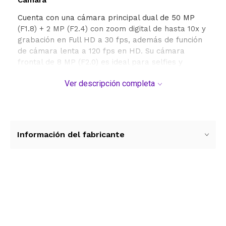
Cuenta con una cámara principal dual de 50 MP
(F1.8) + 2 MP (F2.4) con zoom digital de hasta 10x y
grabación en Full HD a 30 fps, además de función
de cámara lenta a 120 fps en HD. Su cámara
frontal de 8 MP (F2.0) es ideal para selfies y
videollamadas.
Ver descripción completa
Almacenamiento
El Galaxy A07 incorpora 128 GB de
almacenamiento interno (con aproximadamente
Información del fabricante
109,5 GB disponibles para el usuario) y 4 GB de
memoria RAM, con posibilidad de expansión
mediante tarjeta MicroSD de hasta 2 TB, para
guardar sin límites tus fotos, videos y archivos.
Ver más contenido