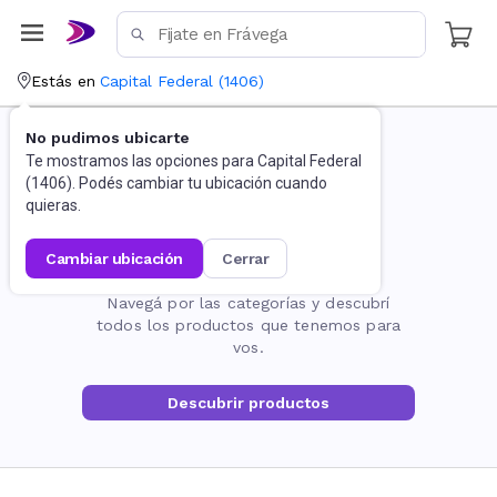
Estás en
Capital Federal
(
1406
)
No pudimos ubicarte
Te mostramos las opciones para
Capital Federal
(
1406
). Podés cambiar tu ubicación cuando
quieras.
cambiar ubicación
cerrar
La página no existe
Navegá por las categorías y descubrí
todos los productos que tenemos para
vos.
Descubrir productos