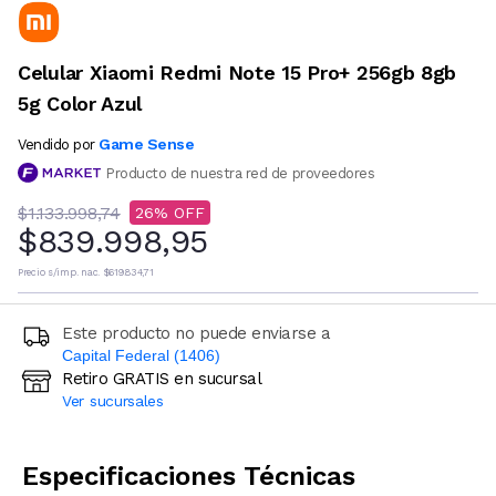
Celular Xiaomi Redmi Note 15 Pro+ 256gb 8gb
5g Color Azul
Game Sense
Vendido por
Producto de nuestra red de proveedores
$1.133.998,74
26
$839.998,95
Precio s/imp. nac.
$619.834,71
Este producto no puede enviarse a
Capital Federal (1406)
Retiro GRATIS en sucursal
Ingresá código postal (sólo números)
Ver sucursales
CALCULAR
Especificaciones Técnicas