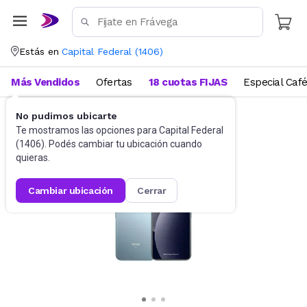
Estás en
Capital Federal
(
1406
)
Más Vendidos
Ofertas
18 cuotas FIJAS
Especial Caf
No pudimos ubicarte
Celulares
Celulares Liberados
Te mostramos las opciones para
Capital Federal
(
1406
). Podés cambiar tu ubicación cuando
quieras.
cambiar ubicación
cerrar