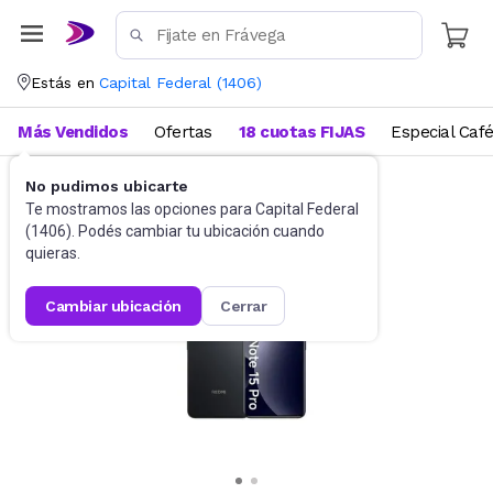
Estás en
Capital Federal
(
1406
)
Más Vendidos
Ofertas
18 cuotas FIJAS
Especial Caf
No pudimos ubicarte
Celulares
Celulares Liberados
Te mostramos las opciones para
Capital Federal
(
1406
). Podés cambiar tu ubicación cuando
quieras.
cambiar ubicación
cerrar