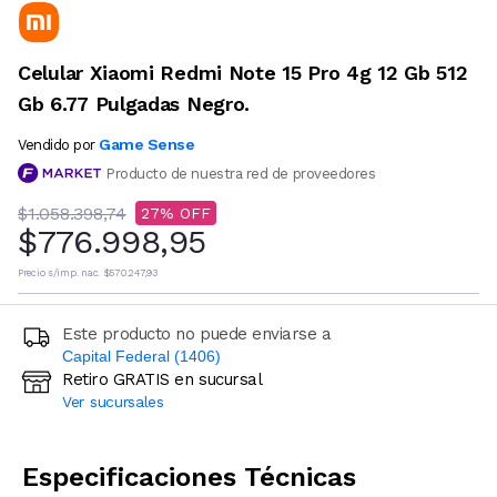
Celular Xiaomi Redmi Note 15 Pro 4g 12 Gb 512
Gb 6.77 Pulgadas Negro.
Game Sense
Vendido por
Producto de nuestra red de proveedores
$1.058.398,74
27
$776.998,95
Precio s/imp. nac.
$570.247,93
Este producto no puede enviarse a
Capital Federal (1406)
Retiro GRATIS en sucursal
Ingresá código postal (sólo números)
Ver sucursales
CALCULAR
Especificaciones Técnicas