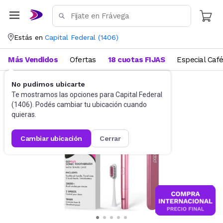
Estás en
Capital Federal
(
1406
)
Más Vendidos
Ofertas
18 cuotas FIJAS
Especial Caf
No pudimos ubicarte
Higiene personal
Cuidado bucal
Te mostramos las opciones para
Capital Federal
(
1406
). Podés cambiar tu ubicación cuando
quieras.
cambiar ubicación
cerrar