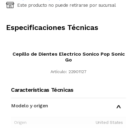
Este producto no puede retirarse por sucursal
Ingresá código postal (sólo números)
CALCULAR
Especificaciones Técnicas
Cepillo de Dientes Electrico Sonico Pop Sonic
Go
Artículo:
22901127
Características Técnicas
Modelo y origen
Origen
United States