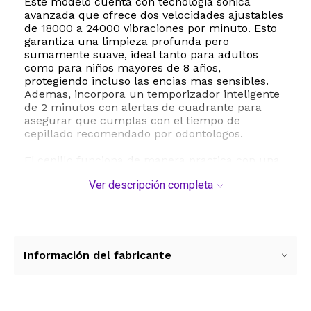
Este modelo cuenta con tecnologia sonica
avanzada que ofrece dos velocidades ajustables
de 18000 a 24000 vibraciones por minuto. Esto
garantiza una limpieza profunda pero
sumamente suave, ideal tanto para adultos
como para niños mayores de 8 años,
protegiendo incluso las encias mas sensibles.
Ademas, incorpora un temporizador inteligente
de 2 minutos con alertas de cuadrante para
asegurar que cumplas con el tiempo de
cepillado recomendado por odontologos.
El cepillo funciona de manera practica con una
sola bateria AAA incluida, eliminando la
Ver descripción completa
necesidad de cables o cargadores estorbosos.
Sus cerdas de nailon DuPont de alta calidad son
duraderas y eficaces para alcanzar las zonas
mas dificiles de la boca. El paquete incluye el
cepillo de dientes Go Plus, un cabezal de
repuesto, un estuche de viaje, una bateria AAA y
Información del fabricante
el manual de instrucciones.
ESTE PRODUCTO VIENE DE USA DENTRO DEL
MARCO DEL SERVICIO "PUERTA A PUERTA" QUE